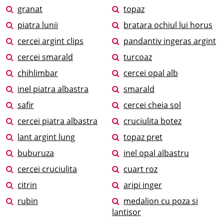
granat
topaz
piatra lunii
bratara ochiul lui horus
cercei argint clips
pandantiv ingeras argint
cercei smarald
turcoaz
chihlimbar
cercei opal alb
inel piatra albastra
smarald
safir
cercei cheia sol
cercei piatra albastra
cruciulita botez
lant argint lung
topaz pret
buburuza
inel opal albastru
cercei cruciulita
cuart roz
citrin
aripi inger
rubin
medalion cu poza si
lantisor