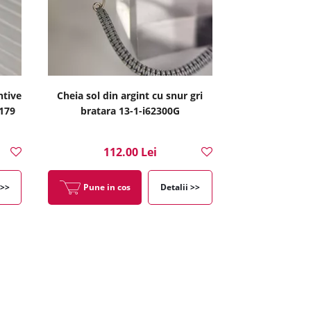
ntive
Cheia sol din argint cu snur gri
2179
bratara 13-1-i62300G
112.00 Lei
 >>
Pune in cos
Detalii >>