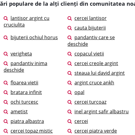
ări populare de la alți clienți din comunitatea no
lantisor argint cu
cercei lantisor
cruciulita
cauta bijuterii
bijuterii ochiul horus
pandantiv care se
deschide
verigheta
copacul vietii
pandantiv inima
cercei creole argint
deschide
steaua lui david argint
floarea vietii
argint cruce ankh
bratara infinit
opal
ochi turcesc
cercei turcoaz
ametist
inel argint safir albastru
piatra albastra
cercei
cercei topaz mistic
cercei piatra verde