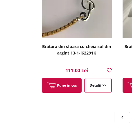
Bratara din sfoara cu cheia sol din
Bra
argint 13-1-i62291K
111.00 Lei
Pune in cos
Detalii >>