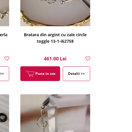
erla
Bratara din argint cu zale circle
toggle 13-1-i62758
461.00 Lei
 >>
Pune in cos
Detalii >>