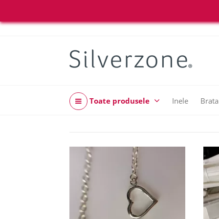
Toate produsele
Inele
Brata