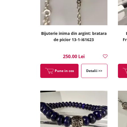
Bijuterie inima din argint: bratara
de picior 13-1-i61623
Fr
250.00 Lei
Pune in cos
Detalii >>