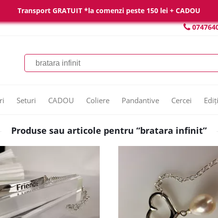
Transport GRATUIT *la comenzi peste 150 lei + CADOU
074764
ri
Seturi
CADOU
Coliere
Pandantive
Cercei
Ediț
Produse sau articole pentru “bratara infinit”