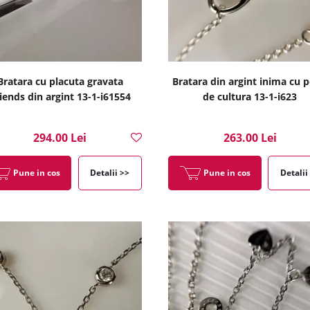
Bratara cu placuta gravata
Bratara din argint inima cu p
iends din argint 13-1-i61554
de cultura 13-1-i623
294.00 Lei
263.00 Lei
Pune in cos
Detalii >>
Pune in cos
Detalii