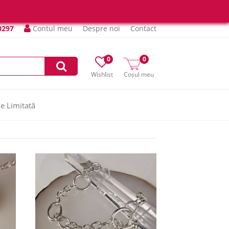
0297
Contul meu
Despre noi
Contact
0
0
Wishlist
Coșul meu
ie Limitată