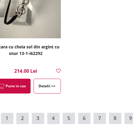
tara cu cheia sol din argint cu
snur 13-1-i62292
214.00 Lei
Pune in cos
Detalii >>
1
2
3
4
5
6
7
8
9