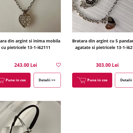
ara din argint si inima mobila
Bratara din argint cu 5 panda
cu pietricele 13-1-i62111
agatate si pietricele 13-1-i6
243.00 Lei
303.00 Lei
Pune in cos
Detalii >>
Pune in cos
Detalii