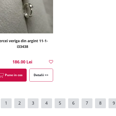
ercei veriga din argint 11-1-
i33438
186.00 Lei
Pune in cos
Detalii >>
1
2
3
4
5
6
7
8
9