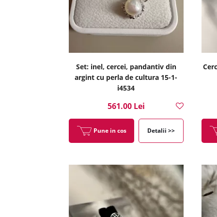
Set: inel, cercei, pandantiv din
Cerc
argint cu perla de cultura 15-1-
i4534
561.00 Lei
Pune in cos
Detalii >>