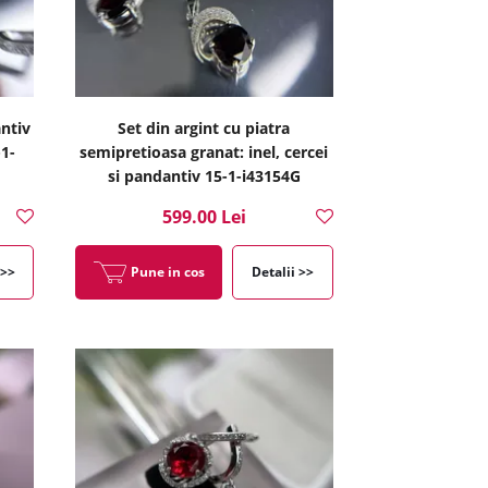
antiv
Set din argint cu piatra
-1-
semipretioasa granat: inel, cercei
si pandantiv 15-1-i43154G
599.00 Lei
 >>
Pune in cos
Detalii >>