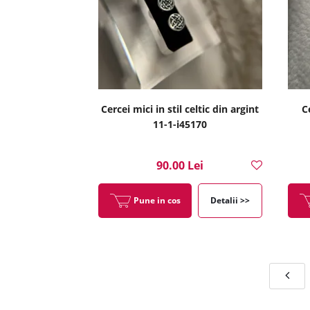
Cercei mici in stil celtic din argint
C
11-1-i45170
90.00 Lei
Pune in cos
Detalii >>