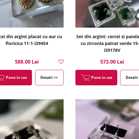
cei din argint placat cu aur cu
Set din argint: cercei si pand
floricica 11-1-i39454
cu zirconia patrat verde 15
i39178V
588.00 Lei
573.00 Lei
Pune in cos
Detalii >>
Pune in cos
Detalii