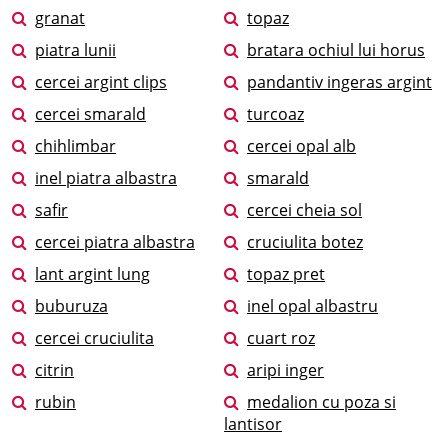
granat
topaz
piatra lunii
bratara ochiul lui horus
cercei argint clips
pandantiv ingeras argint
cercei smarald
turcoaz
chihlimbar
cercei opal alb
inel piatra albastra
smarald
safir
cercei cheia sol
cercei piatra albastra
cruciulita botez
lant argint lung
topaz pret
buburuza
inel opal albastru
cercei cruciulita
cuart roz
citrin
aripi inger
rubin
medalion cu poza si
lantisor