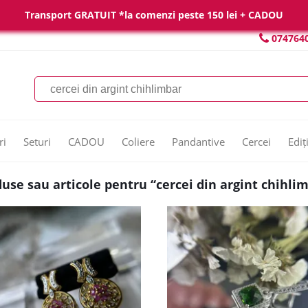
Transport GRATUIT *la comenzi peste 150 lei + CADOU
074764
ri
Seturi
CADOU
Coliere
Pandantive
Cercei
Ediț
use sau articole pentru “cercei din argint chihli