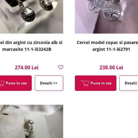
ei din argint cu zirconia alb si
Cercei model copac si pasare
marcasite 11-1-i53242B
argint 11-1-i62791
274.00 Lei
238.00 Lei
Pune in cos
Detalii >>
Pune in cos
Detalii