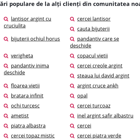
ări populare de la alți clienți din comunitatea no
lantisor argint cu
cercei lantisor
cruciulita
cauta bijuterii
bijuterii ochiul horus
pandantiv care se
deschide
verigheta
copacul vietii
pandantiv inima
cercei creole argint
deschide
steaua lui david argint
floarea vietii
argint cruce ankh
bratara infinit
opal
ochi turcesc
cercei turcoaz
ametist
inel argint safir albastru
piatra albastra
cercei
cercei topaz mistic
cercei piatra verde