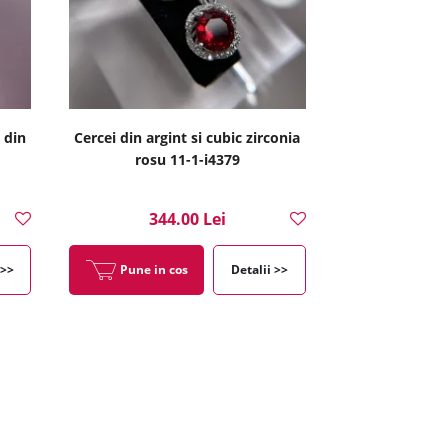
 din
Cercei din argint si cubic zirconia
rosu 11-1-i4379
344.00 Lei
 >>
Pune in cos
Detalii >>