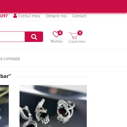
0297
Contul meu
Despre noi
Contact
0
0
Wishlist
Coșul meu
ie Limitată
mbar”