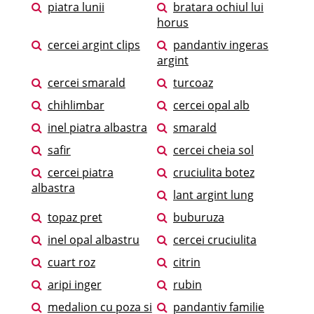
piatra lunii
bratara ochiul lui
horus
cercei argint clips
pandantiv ingeras
argint
cercei smarald
turcoaz
chihlimbar
cercei opal alb
inel piatra albastra
smarald
safir
cercei cheia sol
cercei piatra
cruciulita botez
albastra
lant argint lung
topaz pret
buburuza
inel opal albastru
cercei cruciulita
cuart roz
citrin
aripi inger
rubin
medalion cu poza si
pandantiv familie