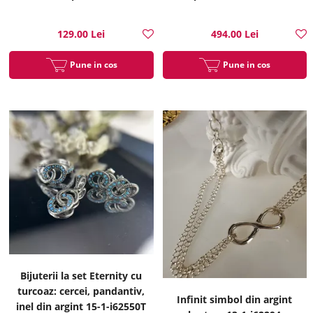
13-1-i6136
129.00 Lei
494.00 Lei
Pune in cos
Pune in cos
Bijuterii la set Eternity cu
turcoaz: cercei, pandantiv,
Infinit simbol din argint
inel din argint 15-1-i62550T