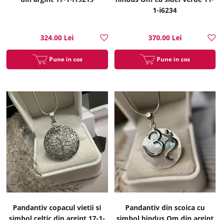
1-i6234
324.00 Lei
370.00 Lei
Pune in cos
Pune in cos
Pandantiv copacul vietii si
Pandantiv din scoica cu
simbol celtic din argint 17-1-
simbol hindus Om din argint