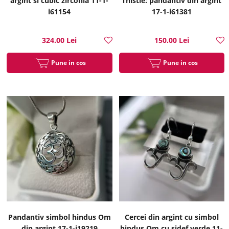
argint si cubic zirconia 11-1-
Thistle: pandantiv din argint
i61154
17-1-i61381
324.00 Lei
150.00 Lei
Pune in cos
Pune in cos
Pandantiv simbol hindus Om
Cercei din argint cu simbol
din argint 17-1-i19219
hindus Om cu sidef verde 11-