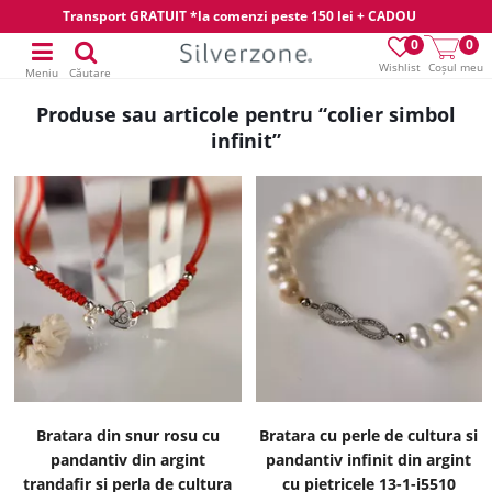
Transport GRATUIT *la comenzi peste 150 lei + CADOU
0
0
Wishlist
Coșul meu
Meniu
Căutare
Produse sau articole pentru “colier simbol
infinit”
Bratara din snur rosu cu
Bratara cu perle de cultura si
pandantiv din argint
pandantiv infinit din argint
trandafir si perla de cultura
cu pietricele 13-1-i5510