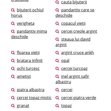
cauta bijuterii
bijuterii ochiul
pandantiv care se
horus
deschide
verigheta
copacul vietii
pandantiv inima
cercei creole argint
deschide
steaua lui david
argint
floarea vietii
argint cruce ankh
bratara infinit
opal
ochi turcesc
cercei turcoaz
ametist
inel argint safir
albastru
piatra albastra
cercei
cercei topaz mistic
cercei piatra verde
granat
topaz