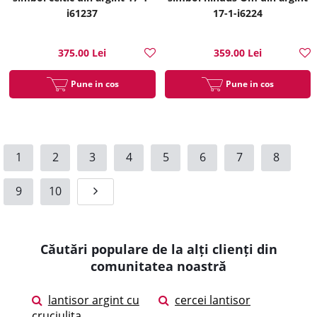
i61237
17-1-i6224
375.00 Lei
359.00 Lei
Pune in cos
Pune in cos
1
2
3
4
5
6
7
8
9
10
Căutări populare de la alți clienți din
comunitatea noastră
lantisor argint cu
cercei lantisor
cruciulita