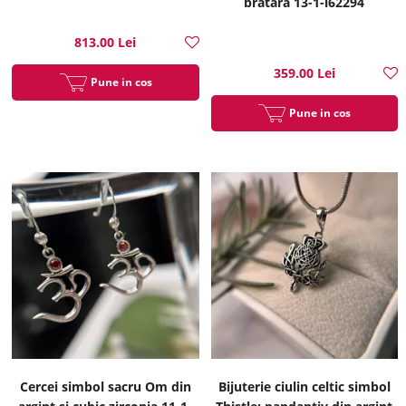
bratara 13-1-i62294
813.00 Lei
359.00 Lei
Pune in cos
Pune in cos
Cercei simbol sacru Om din
Bijuterie ciulin celtic simbol