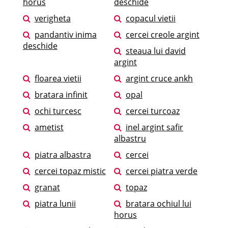
horus
deschide
verigheta
copacul vietii
pandantiv inima
cercei creole argint
deschide
steaua lui david
argint
floarea vietii
argint cruce ankh
bratara infinit
opal
ochi turcesc
cercei turcoaz
ametist
inel argint safir
albastru
piatra albastra
cercei
cercei topaz mistic
cercei piatra verde
granat
topaz
piatra lunii
bratara ochiul lui
horus