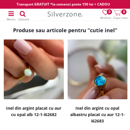
Transport GRATUIT *la comenzi peste 150 lei + CADOU
0
0
Wishlist
Coșul meu
Meniu
Căutare
Produse sau articole pentru “cutie inel”
Inel din argint placat cu aur
Inel din argint cu opal
cu opal alb 12-1-i62682
albastru placat cu aur 12-1-
i62683