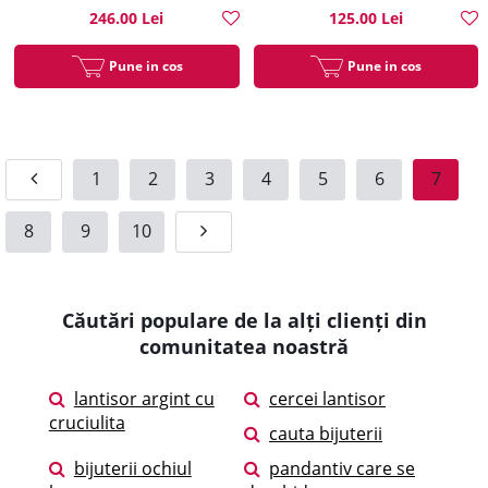
246.00 Lei
125.00 Lei
Pune in cos
Pune in cos
1
2
3
4
5
6
7
8
9
10
Căutări populare de la alți clienți din
comunitatea noastră
lantisor argint cu
cercei lantisor
cruciulita
cauta bijuterii
bijuterii ochiul
pandantiv care se