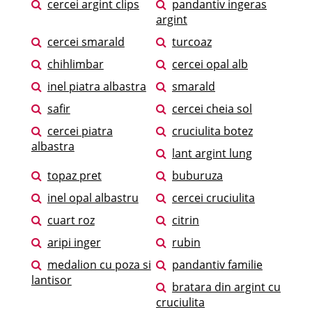
cercei argint clips
pandantiv ingeras
argint
cercei smarald
turcoaz
chihlimbar
cercei opal alb
inel piatra albastra
smarald
safir
cercei cheia sol
cercei piatra
cruciulita botez
albastra
lant argint lung
topaz pret
buburuza
inel opal albastru
cercei cruciulita
cuart roz
citrin
aripi inger
rubin
medalion cu poza si
pandantiv familie
lantisor
bratara din argint cu
cruciulita