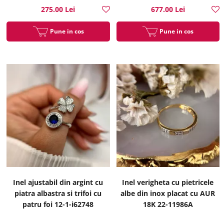
275.00 Lei
677.00 Lei
Pune in cos
Pune in cos
Inel ajustabil din argint cu
Inel verigheta cu pietricele
piatra albastra si trifoi cu
albe din inox placat cu AUR
patru foi 12-1-i62748
18K 22-11986A