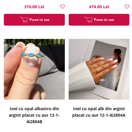
310.00 Lei
474.00 Lei
Pune in cos
Pune in cos
Inel cu opal albastru din
Inel cu opal alb din argint
argint placat cu aur 12-1-
placat cu aur 12-1-i62804A
i62804B