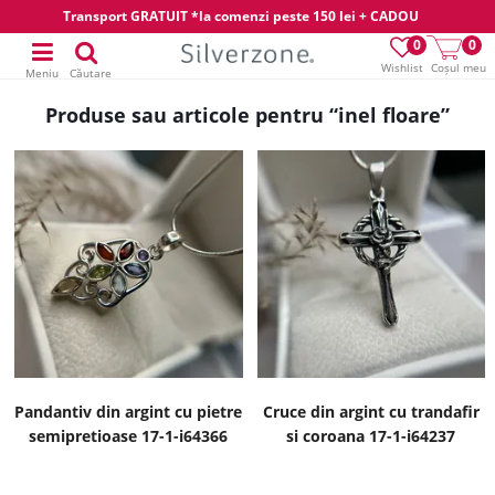
Transport GRATUIT *la comenzi peste 150 lei + CADOU
0
0
Wishlist
Coșul meu
Meniu
Căutare
Produse sau articole pentru “inel floare”
Pandantiv din argint cu pietre
Cruce din argint cu trandafir
semipretioase 17-1-i64366
si coroana 17-1-i64237