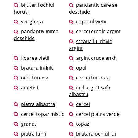
bijuterii ochiul
pandantiv care se
horus
deschide
verigheta
copacul vietii
pandantiv inima
cercei creole argint
deschide
steaua lui david
argint
floarea vietii
argint cruce ankh
bratara infinit
opal
ochi turcesc
cercei turcoaz
ametist
inel argint safir
albastru
piatra albastra
cercei
cercei topaz mistic
cercei piatra verde
granat
topaz
piatra lunii
bratara ochiul lui