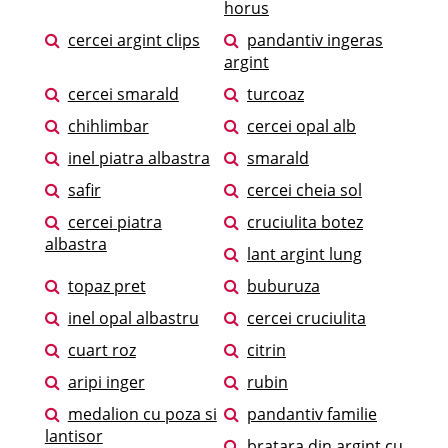
horus
cercei argint clips
pandantiv ingeras
argint
cercei smarald
turcoaz
chihlimbar
cercei opal alb
inel piatra albastra
smarald
safir
cercei cheia sol
cercei piatra
cruciulita botez
albastra
lant argint lung
topaz pret
buburuza
inel opal albastru
cercei cruciulita
cuart roz
citrin
aripi inger
rubin
medalion cu poza si
pandantiv familie
lantisor
bratara din argint cu