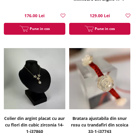
i35214
176.00 Lei
129.00 Lei
Pune in cos
Pune in cos
Colier din argint placat cu aur
Bratara ajustabila din snur
cu flori din cubic zirconia 14-
rosu cu trandafiri din scoica
1-i37860
33-1-i37743