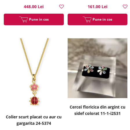
448.00 Lei
161.00 Lei
Pune in cos
Pune in cos
Cercei floricica din argint cu
sidef colorat 11-1-i2531
Colier scurt placat cu aur cu
gargarita 24-5374