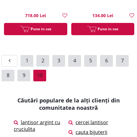
718.00 Lei
134.00 Lei
Pune in cos
Pune in cos
1
2
3
4
5
6
7
8
9
10
Căutări populare de la alți clienți din
comunitatea noastră
lantisor argint cu
cercei lantisor
cruciulita
cauta bijuterii