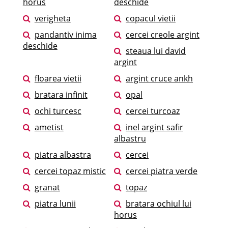
horus
deschide
verigheta
copacul vietii
pandantiv inima
cercei creole argint
deschide
steaua lui david
argint
floarea vietii
argint cruce ankh
bratara infinit
opal
ochi turcesc
cercei turcoaz
ametist
inel argint safir
albastru
piatra albastra
cercei
cercei topaz mistic
cercei piatra verde
granat
topaz
piatra lunii
bratara ochiul lui
horus