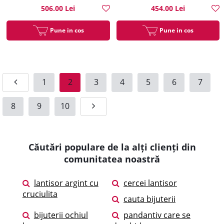
506.00 Lei
454.00 Lei
Pune in cos
Pune in cos
1
2
3
4
5
6
7
8
9
10
Căutări populare de la alți clienți din
comunitatea noastră
lantisor argint cu
cercei lantisor
cruciulita
cauta bijuterii
bijuterii ochiul
pandantiv care se