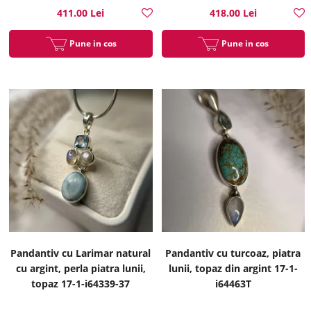
411.00 Lei
418.00 Lei
Pune in cos
Pune in cos
Pandantiv cu Larimar natural
Pandantiv cu turcoaz, piatra
cu argint, perla piatra lunii,
lunii, topaz din argint 17-1-
topaz 17-1-i64339-37
i64463T