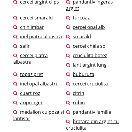
cercei argint clips
pandantiv ingeras
argint
cercei smarald
turcoaz
chihlimbar
cercei opal alb
inel piatra albastra
smarald
safir
cercei cheia sol
cercei piatra
cruciulita botez
albastra
lant argint lung
topaz pret
buburuza
inel opal albastru
cercei cruciulita
cuart roz
citrin
aripi inger
rubin
medalion cu poza si
pandantiv familie
lantisor
bratara din argint cu
cruciulita