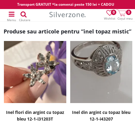
Transport GRATUIT *la comenzi peste 150 lei + CADOU
0
0
Wishlist
Coșul meu
Meniu
Căutare
Produse sau articole pentru “inel topaz mistic”
Inel flori din argint cu topaz
Inel din argint cu topaz bleu
bleu 12-1-i31203T
12-1-i43207