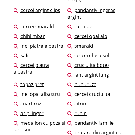
horus
cercei argint clips
pandantiv ingeras
argint
cercei smarald
turcoaz
chihlimbar
cercei opal alb
inel piatra albastra
smarald
safir
cercei cheia sol
cercei piatra
cruciulita botez
albastra
lant argint lung
topaz pret
buburuza
inel opal albastru
cercei cruciulita
cuart roz
citrin
aripi inger
rubin
medalion cu poza si
pandantiv familie
lantisor
bratara din argint cu