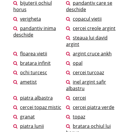
bijuterii ochiul
pandantiv care se
horus
deschide
verigheta
copacul vietii
pandantiv inima
cercei creole argint
deschide
steaua lui david
argint
floarea vietii
argint cruce ankh
bratara infinit
opal
ochi turcesc
cercei turcoaz
ametist
inel argint safir
albastru
piatra albastra
cercei
cercei topaz mistic
cercei piatra verde
granat
topaz
piatra lunii
bratara ochiul lui