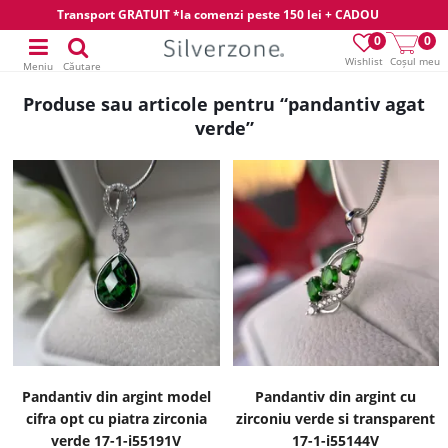
Transport GRATUIT *la comenzi peste 150 lei + CADOU
0
0
Wishlist
Coșul meu
Meniu
Căutare
Produse sau articole pentru “pandantiv agat
verde”
Pandantiv din argint model
Pandantiv din argint cu
cifra opt cu piatra zirconia
zirconiu verde si transparent
verde 17-1-i55191V
17-1-i55144V