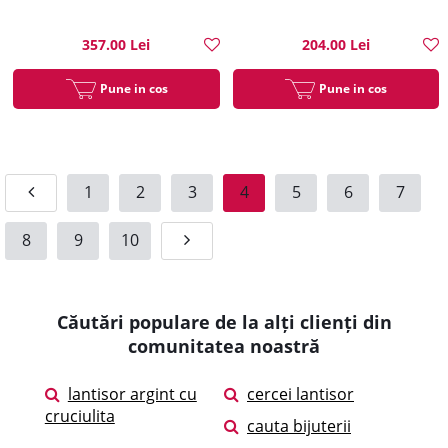
357.00 Lei
204.00 Lei
Pune in cos
Pune in cos
1
2
3
4
5
6
7
8
9
10
Căutări populare de la alți clienți din
comunitatea noastră
lantisor argint cu
cercei lantisor
cruciulita
cauta bijuterii