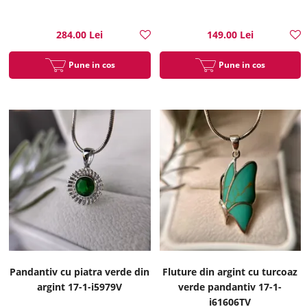
284.00 Lei
149.00 Lei
Pune in cos
Pune in cos
Pandantiv cu piatra verde din
Fluture din argint cu turcoaz
argint 17-1-i5979V
verde pandantiv 17-1-
i61606TV