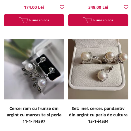
174.00 Lei
348.00 Lei
Pune in cos
Pune in cos
Cercei ram cu frunze din
Set: inel, cercei, pandantiv
argint cu marcasite si perla
din argint cu perla de cultura
11-1-i44597
15-1-i4534