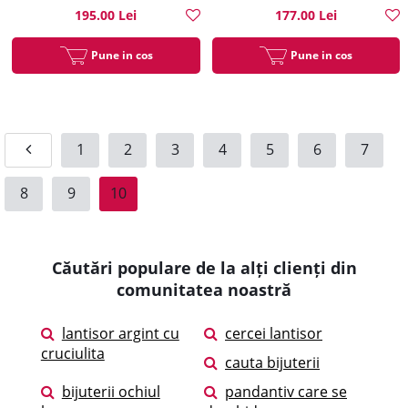
195.00 Lei
177.00 Lei
Pune in cos
Pune in cos
1
2
3
4
5
6
7
8
9
10
Căutări populare de la alți clienți din
comunitatea noastră
lantisor argint cu
cercei lantisor
cruciulita
cauta bijuterii
bijuterii ochiul
pandantiv care se