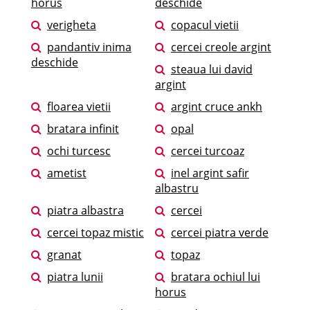
horus
deschide
verigheta
copacul vietii
pandantiv inima
cercei creole argint
deschide
steaua lui david
argint
floarea vietii
argint cruce ankh
bratara infinit
opal
ochi turcesc
cercei turcoaz
ametist
inel argint safir
albastru
piatra albastra
cercei
cercei topaz mistic
cercei piatra verde
granat
topaz
piatra lunii
bratara ochiul lui
horus