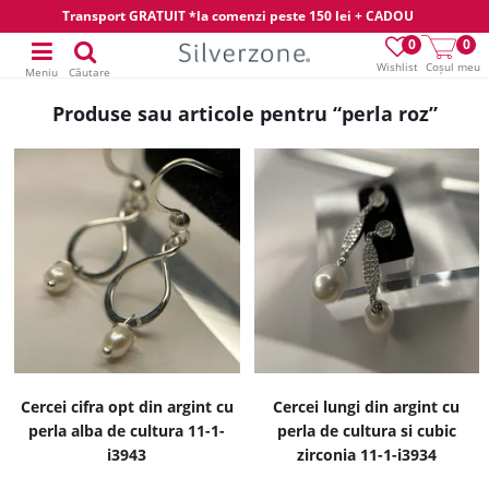
Transport GRATUIT *la comenzi peste 150 lei + CADOU
0
0
Wishlist
Coșul meu
Meniu
Căutare
Produse sau articole pentru “perla roz”
Cercei cifra opt din argint cu
Cercei lungi din argint cu
perla alba de cultura 11-1-
perla de cultura si cubic
i3943
zirconia 11-1-i3934