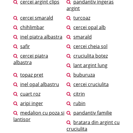
cercei argint clips
pandantiv ingeras
argint
cercei smarald
turcoaz
chihlimbar
cercei opal alb
inel piatra albastra
smarald
safir
cercei cheia sol
cercei piatra
cruciulita botez
albastra
lant argint lung
topaz pret
buburuza
inel opal albastru
cercei cruciulita
cuart roz
citrin
aripi inger
rubin
medalion cu poza si
pandantiv familie
lantisor
bratara din argint cu
cruciulita