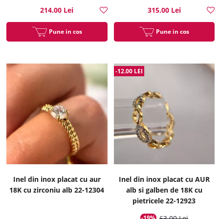
214.00 Lei
315.00 Lei
Pune in cos
Pune in cos
-12.00 LEI
Inel din inox placat cu aur
Inel din inox placat cu AUR
18K cu zirconiu alb 22-12304
alb si galben de 18K cu
pietricele 22-12923
-19%
63.00 Lei