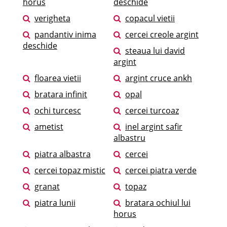
horus
deschide
verigheta
copacul vietii
pandantiv inima
cercei creole argint
deschide
steaua lui david
argint
floarea vietii
argint cruce ankh
bratara infinit
opal
ochi turcesc
cercei turcoaz
ametist
inel argint safir
albastru
piatra albastra
cercei
cercei topaz mistic
cercei piatra verde
granat
topaz
piatra lunii
bratara ochiul lui
horus