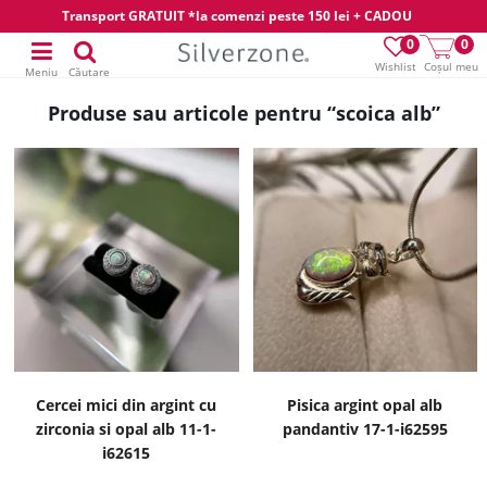
Transport GRATUIT *la comenzi peste 150 lei + CADOU
0
0
Wishlist
Coșul meu
Meniu
Căutare
Produse sau articole pentru “scoica alb”
Cercei mici din argint cu
Pisica argint opal alb
zirconia si opal alb 11-1-
pandantiv 17-1-i62595
i62615