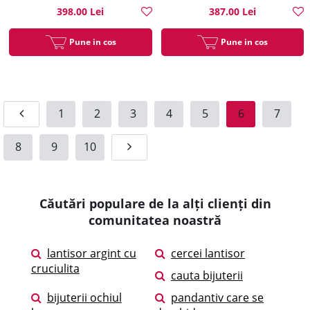
398.00 Lei
387.00 Lei
Pune in cos
Pune in cos
1
2
3
4
5
6
7
8
9
10
Căutări populare de la alți clienți din
comunitatea noastră
lantisor argint cu
cercei lantisor
cruciulita
cauta bijuterii
bijuterii ochiul
pandantiv care se