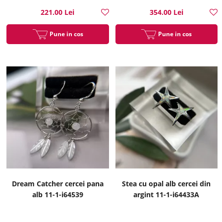
221.00 Lei
354.00 Lei
Pune in cos
Pune in cos
Dream Catcher cercei pana
Stea cu opal alb cercei din
alb 11-1-i64539
argint 11-1-i64433A