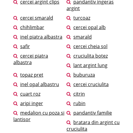
cercei argint clips
pandantiv ingeras
argint
cercei smarald
turcoaz
chihlimbar
cercei opal alb
inel piatra albastra
smarald
safir
cercei cheia sol
cercei piatra
cruciulita botez
albastra
lant argint lung
topaz pret
buburuza
inel opal albastru
cercei cruciulita
cuart roz
citrin
aripi inger
rubin
medalion cu poza si
pandantiv familie
lantisor
bratara din argint cu
cruciulita