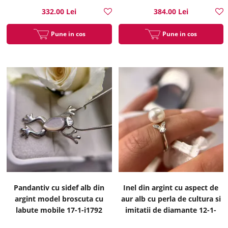
332.00 Lei
384.00 Lei
Pune in cos
Pune in cos
Pandantiv cu sidef alb din
Inel din argint cu aspect de
argint model broscuta cu
aur alb cu perla de cultura si
labute mobile 17-1-i1792
imitatii de diamante 12-1-
i1815