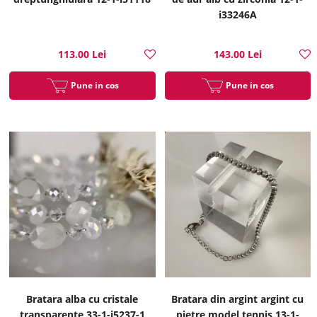
i33246A
113.00 Lei
143.00 Lei
Pune in cos
Pune in cos
Bratara alba cu cristale
Bratara din argint argint cu
transparente 33-1-i5237-1
pietre model tennis 13-1-