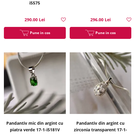
i5575
290.00 Lei
296.00 Lei
Pune in cos
Pune in cos
Pandantiv mic din argint cu
Pandantiv din argint cu
piatra verde 17-1-i5181V
zirconia transparent 17-1-