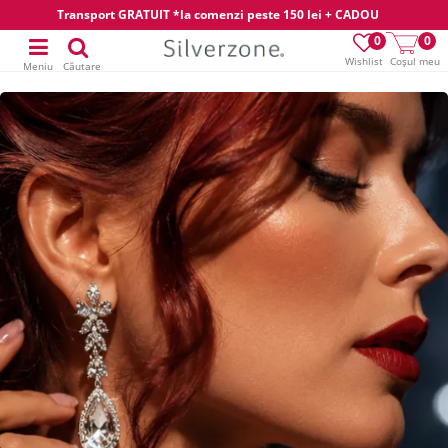
Transport GRATUIT *la comenzi peste 150 lei + CADOU
0
0
Wishlist
Coșul meu
Meniu
Căutare