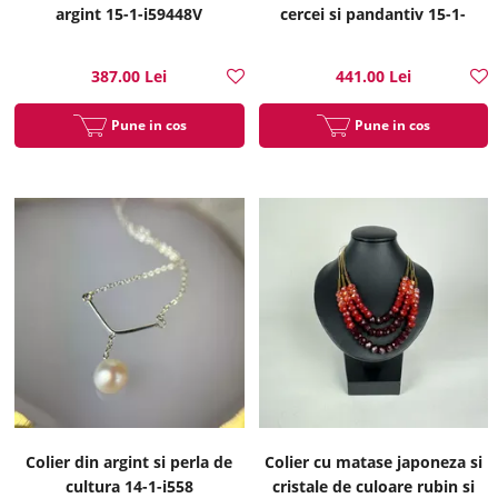
argint 15-1-i59448V
cercei si pandantiv 15-1-
i51317B
387.00 Lei
441.00 Lei
Pune in cos
Pune in cos
Colier din argint si perla de
Colier cu matase japoneza si
cultura 14-1-i558
cristale de culoare rubin si