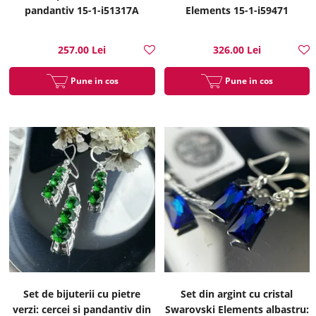
pandantiv 15-1-i51317A
Elements 15-1-i59471
257.00 Lei
326.00 Lei
Pune in cos
Pune in cos
Set de bijuterii cu pietre
Set din argint cu cristal
verzi: cercei si pandantiv din
Swarovski Elements albastru: