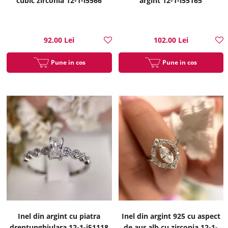
cubic zirconia 12-1-i5566
argint 12-1-i55165
92.00 Lei
102.00 Lei
Pune in cos
Pune in cos
Inel din argint cu piatra
Inel din argint 925 cu aspect
dreptunghiulara 12-1-i51118
de aur alb cu zirconia 12-1-