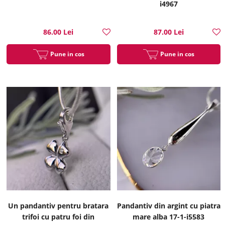
i4967
86.00 Lei
87.00 Lei
Pune in cos
Pune in cos
Un pandantiv pentru bratara
Pandantiv din argint cu piatra
trifoi cu patru foi din
mare alba 17-1-i5583