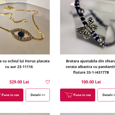
a cu ochiul lui Horus placata
Bratara ajustabila din sfoar
cu aur 23-11116
cerata albastra cu pandanti
fluture 33-1-i43177B
329.00 Lei
100.00 Lei
Pune in cos
Detalii >>
Pune in cos
Detalii 