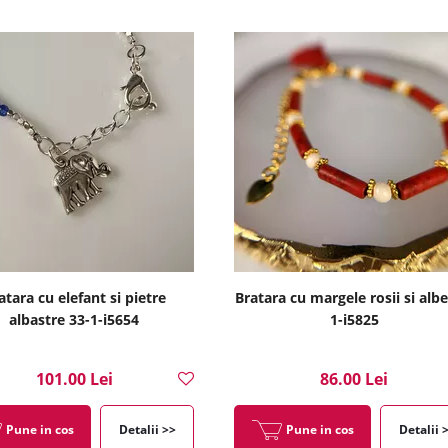
atara cu elefant si pietre
Bratara cu margele rosii si albe
albastre 33-1-i5654
1-i5825
101.00 Lei
86.00 Lei
Pune in cos
Detalii >>
Pune in cos
Detalii 