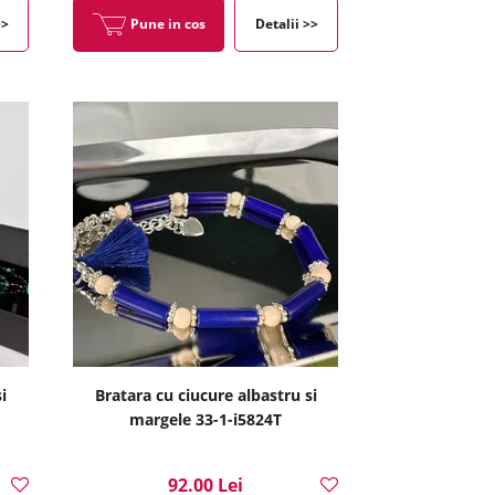
>>
Pune in cos
Detalii >>
i
Bratara cu ciucure albastru si
margele 33-1-i5824T
92.00 Lei