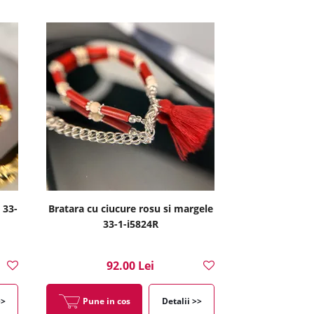
 33-
Bratara cu ciucure rosu si margele
33-1-i5824R
92.00 Lei
>>
Pune in cos
Detalii >>