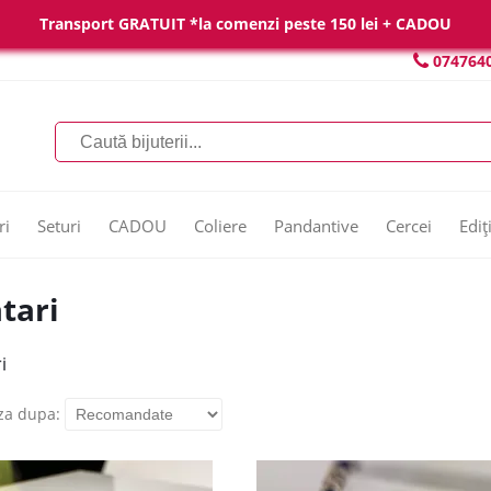
Transport GRATUIT *la comenzi peste 150 lei + CADOU
074764
ri
Seturi
CADOU
Coliere
Pandantive
Cercei
Ediț
tari
i
za dupa: