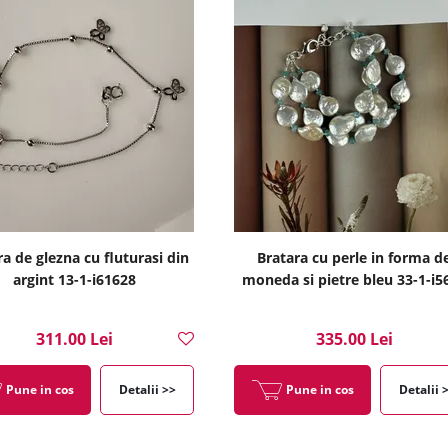
a de glezna cu fluturasi din
Bratara cu perle in forma d
argint 13-1-i61628
moneda si pietre bleu 33-1-i5
311.00 Lei
335.00 Lei
Pune in cos
Detalii >>
Pune in cos
Detalii 