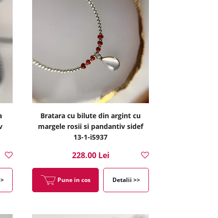
a
Bratara cu bilute din argint cu
v
margele rosii si pandantiv sidef
13-1-i5937
228.00 Lei
>>
Pune in cos
Detalii >>