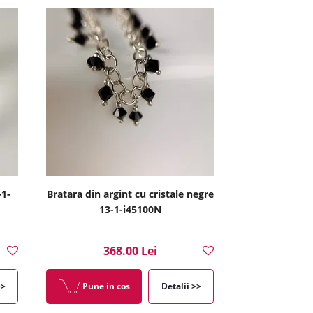
-1-
Bratara din argint cu cristale negre
13-1-i45100N
368.00 Lei
>>
Pune in cos
Detalii >>