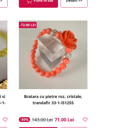
>>
Pune in cos
Detalii >>
-72.00 LEI
 si
Bratara cu pietre roz, cristale,
3-1-
trandafir 33-1-i51255
143.00 Lei
71.00 Lei
-50%