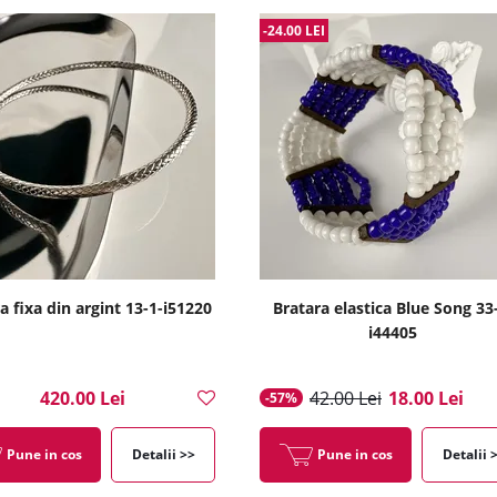
-24.00 LEI
a fixa din argint 13-1-i51220
Bratara elastica Blue Song 33
i44405
420.00 Lei
42.00 Lei
18.00 Lei
-57%
Pune in cos
Detalii >>
Pune in cos
Detalii 