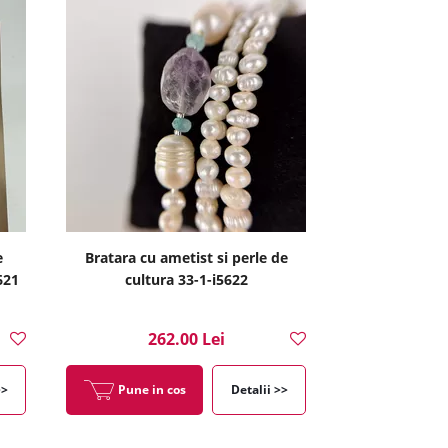
e
Bratara cu ametist si perle de
621
cultura 33-1-i5622
262.00 Lei
>>
Pune in cos
Detalii >>