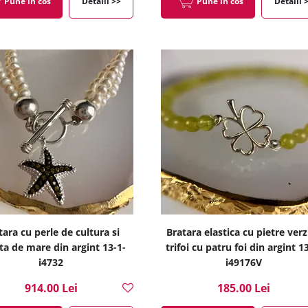
Pune in cos
Detalii >>
Pune in cos
Detalii 
tara cu perle de cultura si
Bratara elastica cu pietre verzi
ta de mare din argint 13-1-
trifoi cu patru foi din argint 1
i4732
i49176V
914.00 Lei
185.00 Lei