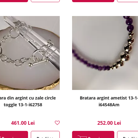
ra din argint cu zale circle
Bratara argint ametist 13-1
toggle 13-1-i62758
i64548Am
461.00 Lei
252.00 Lei