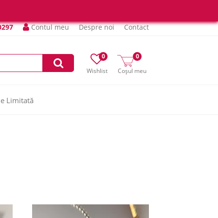
0297
Contul meu
Despre noi
Contact
0
0
Wishlist
Coșul meu
ie Limitată