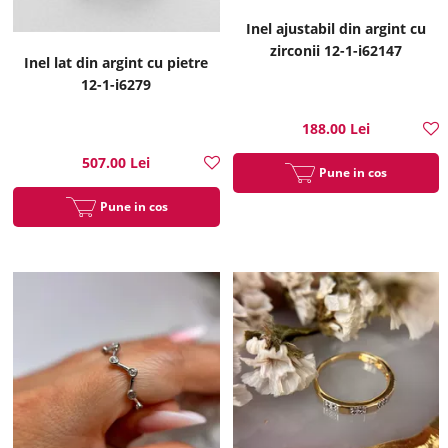
Inel ajustabil din argint cu
zirconii 12-1-i62147
Inel lat din argint cu pietre
12-1-i6279
188.00 Lei
507.00 Lei
Pune in cos
Pune in cos