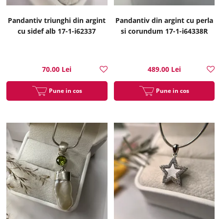
Pandantiv triunghi din argint
Pandantiv din argint cu perla
cu sidef alb 17-1-i62337
si corundum 17-1-i64338R
70.00 Lei
489.00 Lei
Pune in cos
Pune in cos