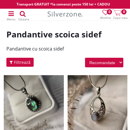
Transport GRATUIT *la comenzi peste 150 lei + CADOU
0
0
Wishlist
Coșul meu
Meniu
Căutare
Pandantive scoica sidef
Pandantive cu scoica sidef
Filtrează