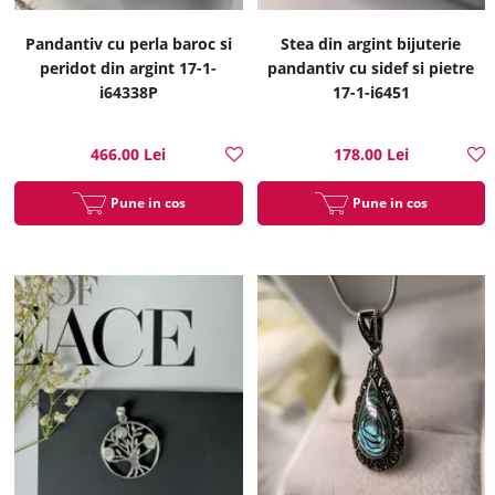
Pandantiv cu perla baroc si
Stea din argint bijuterie
peridot din argint 17-1-
pandantiv cu sidef si pietre
i64338P
17-1-i6451
466.00 Lei
178.00 Lei
Pune in cos
Pune in cos