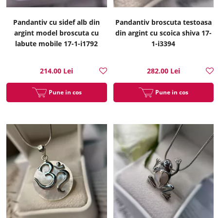
Pandantiv cu sidef alb din
Pandantiv broscuta testoasa
argint model broscuta cu
din argint cu scoica shiva 17-
labute mobile 17-1-i1792
1-i3394
214.00 Lei
282.00 Lei
Pune in cos
Pune in cos