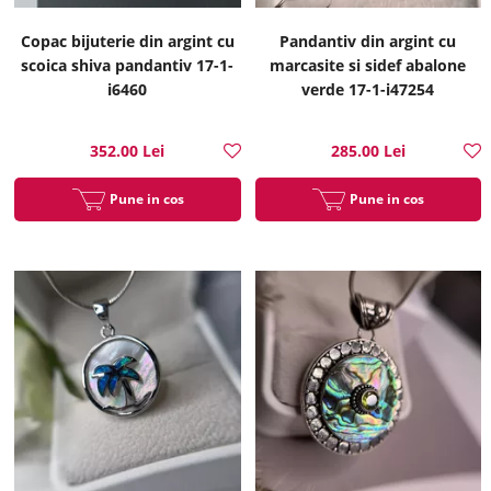
Copac bijuterie din argint cu
Pandantiv din argint cu
scoica shiva pandantiv 17-1-
marcasite si sidef abalone
i6460
verde 17-1-i47254
352.00 Lei
285.00 Lei
Pune in cos
Pune in cos