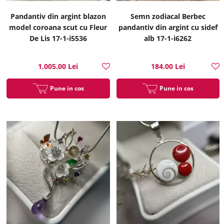
Pandantiv din argint blazon
Semn zodiacal Berbec
model coroana scut cu Fleur
pandantiv din argint cu sidef
De Lis 17-1-i5536
alb 17-1-i6262
1,005.00 Lei
184.00 Lei
Pune in cos
Pune in cos