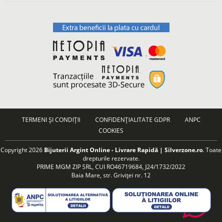
TERMENI ȘI CONDIȚII
CONFIDENȚIALITATE GDPR
ANPC
COOKIES
Copyright 2026
Bijuterii Argint Online - Livrare Rapidă | Silverzone.ro
. Toate
drepturile rezervate.
PRIME MGM ZIP SRL, CUI RO46719684, J24/1732/2022
Baia Mare, str. Griviței nr. 12