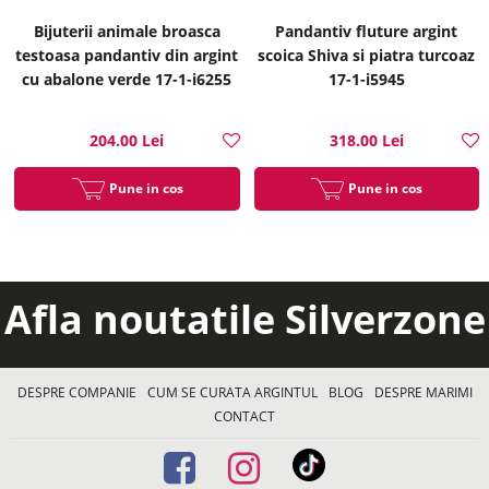
Bijuterii animale broasca
Pandantiv fluture argint
testoasa pandantiv din argint
scoica Shiva si piatra turcoaz
cu abalone verde 17-1-i6255
17-1-i5945
204.00 Lei
318.00 Lei
Pune in cos
Pune in cos
Afla noutatile Silverzone
DESPRE COMPANIE
CUM SE CURATA ARGINTUL
BLOG
DESPRE MARIMI
CONTACT