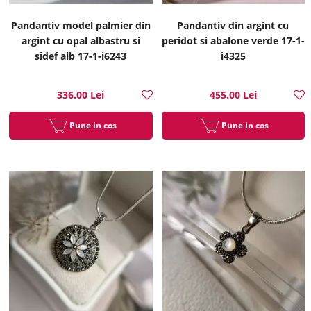
Pandantiv model palmier din
Pandantiv din argint cu
argint cu opal albastru si
peridot si abalone verde 17-1-
sidef alb 17-1-i6243
i4325
336.00 Lei
455.00 Lei
Pune in cos
Pune in cos