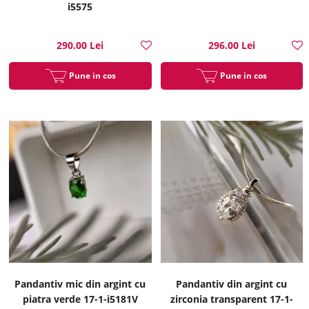
i5575
290.00 Lei
296.00 Lei
Pune in cos
Pune in cos
Pandantiv mic din argint cu
Pandantiv din argint cu
piatra verde 17-1-i5181V
zirconia transparent 17-1-