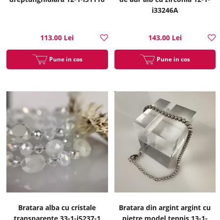
i33246A
113.00 Lei
143.00 Lei
Pune in cos
Pune in cos
Bratara alba cu cristale
Bratara din argint argint cu
transparente 33-1-i5237-1
pietre model tennis 13-1-