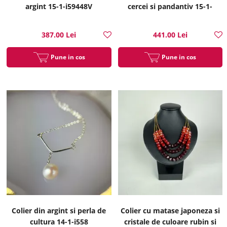
argint 15-1-i59448V
cercei si pandantiv 15-1-
i51317B
387.00 Lei
441.00 Lei
Pune in cos
Pune in cos
Colier din argint si perla de
Colier cu matase japoneza si
cultura 14-1-i558
cristale de culoare rubin si