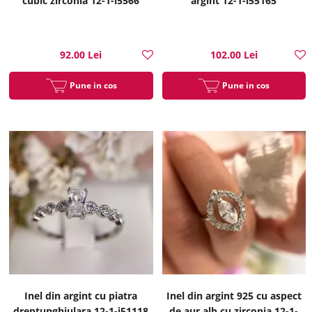
cubic zirconia 12-1-i5566
argint 12-1-i55165
92.00 Lei
102.00 Lei
Pune in cos
Pune in cos
Inel din argint cu piatra
Inel din argint 925 cu aspect
dreptunghiulara 12-1-i51118
de aur alb cu zirconia 12-1-