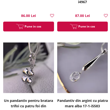
i4967
86.00 Lei
87.00 Lei
Pune in cos
Pune in cos
Un pandantiv pentru bratara
Pandantiv din argint cu piatra
trifoi cu patru foi din
mare alba 17-1-i5583