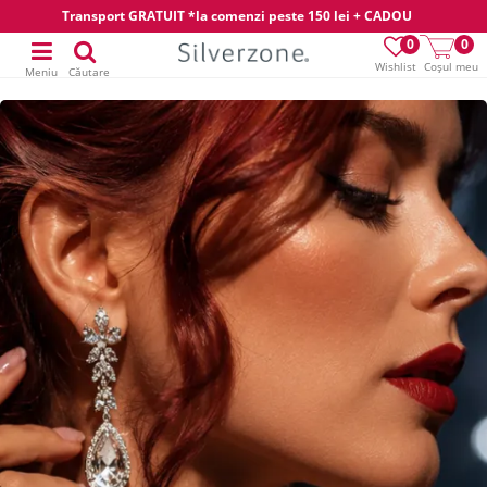
Transport GRATUIT *la comenzi peste 150 lei + CADOU
0
0
Wishlist
Coșul meu
Meniu
Căutare