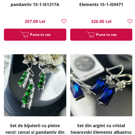
pandantiv 15-1-i51317A
Elements 15-1-i59471
257.00 Lei
326.00 Lei
Pune in cos
Pune in cos
Set de bijuterii cu pietre
Set din argint cu cristal
verzi: cercei si pandantiv din
Swarovski Elements albastru: