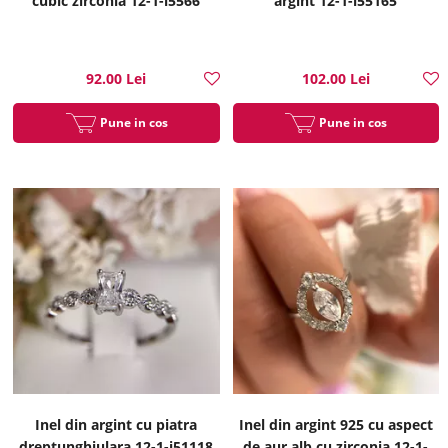
cubic zirconia 12-1-i5566
argint 12-1-i55165
92.00 Lei
102.00 Lei
Pune in cos
Pune in cos
Inel din argint cu piatra
Inel din argint 925 cu aspect
dreptunghiulara 12-1-i51118
de aur alb cu zirconia 12-1-