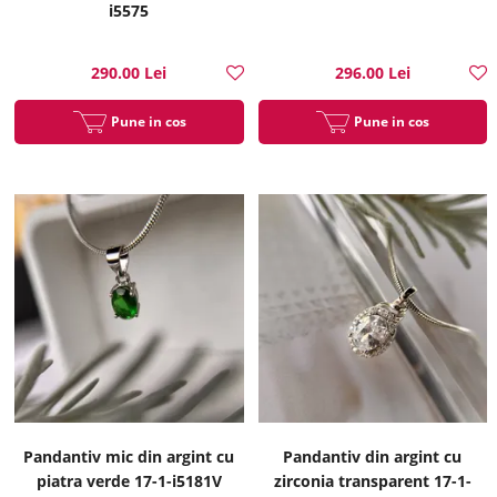
i5575
290.00 Lei
296.00 Lei
Pune in cos
Pune in cos
Pandantiv mic din argint cu
Pandantiv din argint cu
piatra verde 17-1-i5181V
zirconia transparent 17-1-