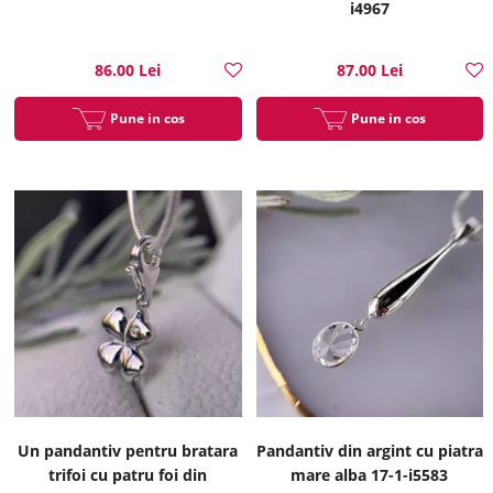
i4967
86.00 Lei
87.00 Lei
Pune in cos
Pune in cos
Un pandantiv pentru bratara
Pandantiv din argint cu piatra
trifoi cu patru foi din
mare alba 17-1-i5583