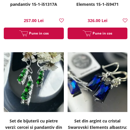
pandantiv 15-1-i51317A
Elements 15-1-i59471
257.00 Lei
326.00 Lei
Pune in cos
Pune in cos
Set de bijuterii cu pietre
Set din argint cu cristal
verzi: cercei si pandantiv din
Swarovski Elements albastru: