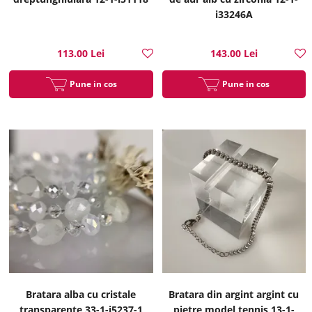
i33246A
113.00 Lei
143.00 Lei
Pune in cos
Pune in cos
Bratara alba cu cristale
Bratara din argint argint cu
transparente 33-1-i5237-1
pietre model tennis 13-1-