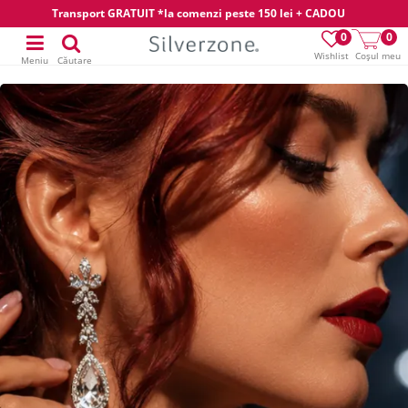
Transport GRATUIT *la comenzi peste 150 lei + CADOU
0
0
Wishlist
Coșul meu
Meniu
Căutare