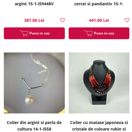
argint 15-1-i59448V
cercei si pandantiv 15-1-
i51317B
387.00 Lei
441.00 Lei
Pune in cos
Pune in cos
Colier din argint si perla de
Colier cu matase japoneza si
cultura 14-1-i558
cristale de culoare rubin si