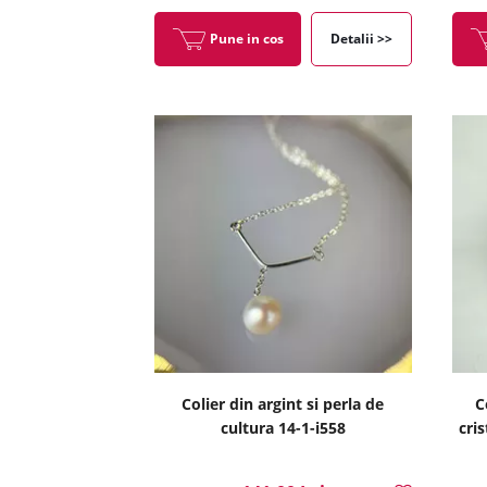
Pune in cos
Detalii >>
Colier din argint si perla de
C
cultura 14-1-i558
cri