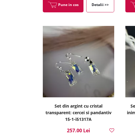
Pune in cos
Detalii >>
Set din argint cu cristal
Se
transparent: cercei si pandantiv
ini
15-1-i51317A
257.00 Lei