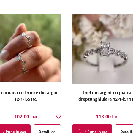
l coroana cu frunze din argint
Inel din argint cu piatra
12-1-i55165
dreptunghiulara 12-1-i511
102.00 Lei
113.00 Lei
Pune in cos
Detalii >>
Pune in cos
Detalii