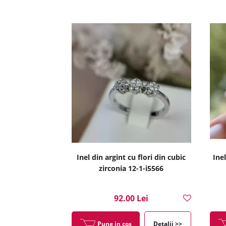
Inel din argint cu flori din cubic
Ine
zirconia 12-1-i5566
92.00 Lei
Pune in cos
Detalii >>