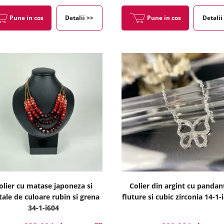
Pune in cos
Detalii >>
Pune in cos
Detalii
olier cu matase japoneza si
Colier din argint cu pandan
stale de culoare rubin si grena
fluture si cubic zirconia 14-1-
34-1-i604