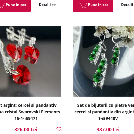
Pune in cos
Detalii >>
Pune in cos
Detalii
t argint: cercei si pandantiv
Set de bijuterii cu pietre ver
ma cristal Swarovski Elements
cercei si pandantiv din argint
15-1-i59471
1-i59448V
326.00 Lei
387.00 Lei