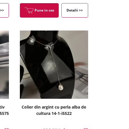
 >>
Pune in cos
Detalii >>
tiv
Colier din argint cu perla alba de
i5575
cultura 14-1-i5522