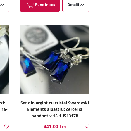
 >>
Pune in cos
Detalii >>
zi:
Set din argint cu cristal Swarovski
 15-
Elements albastru: cercei si
pandantiv 15-1-i51317B
441.00 Lei