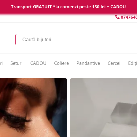
Transport GRATUIT *la comenzi peste 150 lei + CADOU
074764
ri
Seturi
CADOU
Coliere
Pandantive
Cercei
Ediț