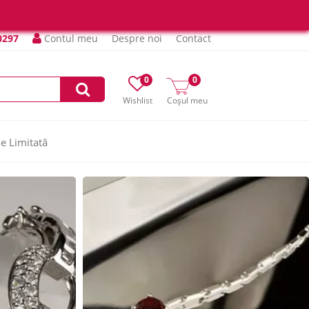
0297
Contul meu
Despre noi
Contact
0
0
Wishlist
Coșul meu
ie Limitată