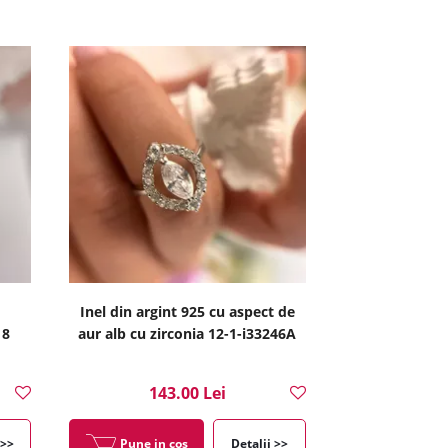
Inel din argint 925 cu aspect de
18
aur alb cu zirconia 12-1-i33246A
143.00 Lei
 >>
Pune in cos
Detalii >>