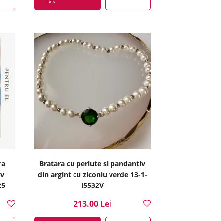
ra
Bratara cu perlute si pandantiv
iv
din argint cu ziconiu verde 13-1-
25
i5532V
213.00 Lei