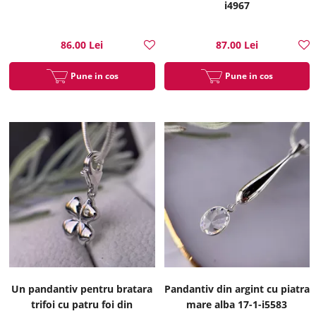
i4967
86.00 Lei
87.00 Lei
Pune in cos
Pune in cos
Un pandantiv pentru bratara
Pandantiv din argint cu piatra
trifoi cu patru foi din
mare alba 17-1-i5583