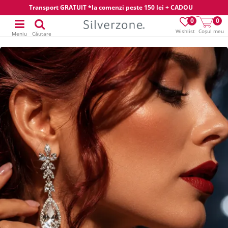
Transport GRATUIT *la comenzi peste 150 lei + CADOU
0
0
Wishlist
Coșul meu
Meniu
Căutare