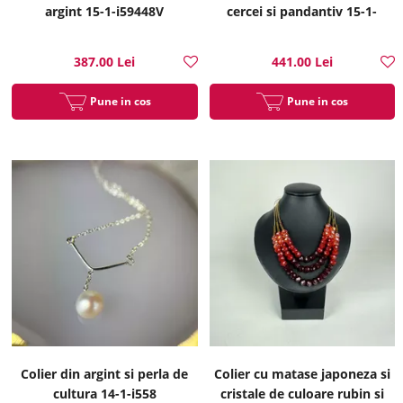
argint 15-1-i59448V
cercei si pandantiv 15-1-
i51317B
387.00 Lei
441.00 Lei
Pune in cos
Pune in cos
Colier din argint si perla de
Colier cu matase japoneza si
cultura 14-1-i558
cristale de culoare rubin si