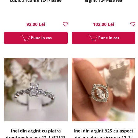
cubic zirconia 12-1-i5566
argint 12-1-i55165
92.00 Lei
102.00 Lei
Pune in cos
Pune in cos
Inel din argint cu piatra
Inel din argint 925 cu aspect
dreptunghiulara 12-1-i51118
de aur alb cu zirconia 12-1-