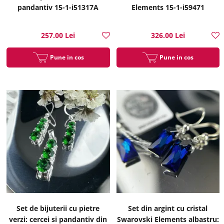
pandantiv 15-1-i51317A
Elements 15-1-i59471
257.00 Lei
326.00 Lei
Pune in cos
Pune in cos
Set de bijuterii cu pietre
Set din argint cu cristal
verzi: cercei si pandantiv din
Swarovski Elements albastru: