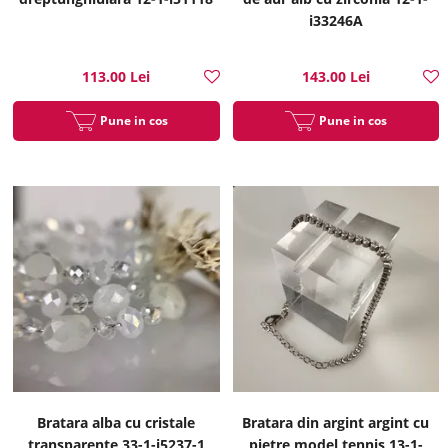
i33246A
113.00 Lei
143.00 Lei
Pune in cos
Pune in cos
Bratara alba cu cristale
Bratara din argint argint cu
transparente 33-1-i5237-1
pietre model tennis 13-1-