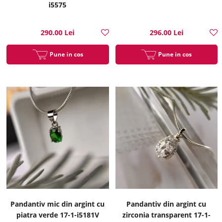
i5575
290.00 Lei
296.00 Lei
Pune in cos
Pune in cos
Pandantiv mic din argint cu
Pandantiv din argint cu
piatra verde 17-1-i5181V
zirconia transparent 17-1-