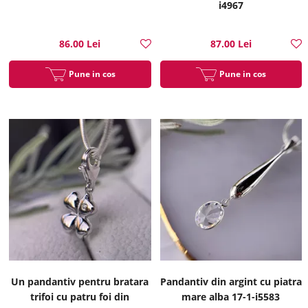
i4967
86.00 Lei
87.00 Lei
Pune in cos
Pune in cos
Un pandantiv pentru bratara
Pandantiv din argint cu piatra
trifoi cu patru foi din
mare alba 17-1-i5583