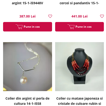
argint 15-1-i59448V
cercei si pandantiv 15-1-
i51317B
387.00 Lei
441.00 Lei
Pune in cos
Pune in cos
Colier din argint si perla de
Colier cu matase japoneza si
cultura 14-1-i558
cristale de culoare rubin si