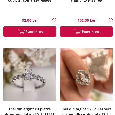
cubic zirconia 12-1-i5566
argint 12-1-i55165
92.00 Lei
102.00 Lei
Pune in cos
Pune in cos
Inel din argint cu piatra
Inel din argint 925 cu aspect
dreptunghiulara 12-1-i51118
de aur alb cu zirconia 12-1-