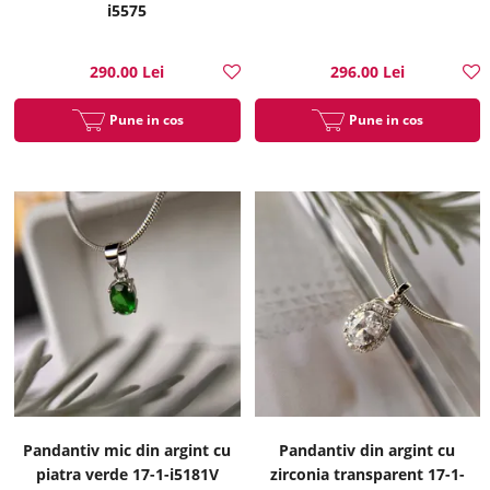
i5575
290.00 Lei
296.00 Lei
Pune in cos
Pune in cos
Pandantiv mic din argint cu
Pandantiv din argint cu
piatra verde 17-1-i5181V
zirconia transparent 17-1-