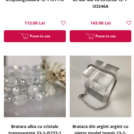
i33246A
113.00 Lei
143.00 Lei
Pune in cos
Pune in cos
Bratara alba cu cristale
Bratara din argint argint cu
transparente 33-1-i5237-1
pietre model tennis 13-1-