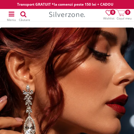
Transport GRATUIT *la comenzi peste 150 lei + CADOU
0
0
Wishlist
Coșul meu
Meniu
Căutare