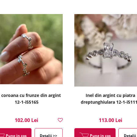
l coroana cu frunze din argint
Inel din argint cu piatra
12-1-i55165
dreptunghiulara 12-1-i511
102.00 Lei
113.00 Lei
Pune in cos
Detalii >>
Pune in cos
Detalii