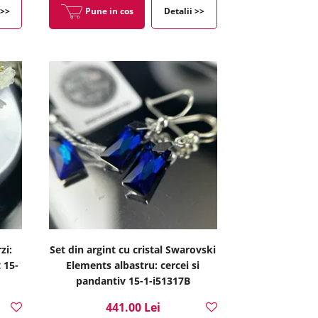
 >>
Pune in cos
Detalii >>
zi:
Set din argint cu cristal Swarovski
 15-
Elements albastru: cercei si
pandantiv 15-1-i51317B
441.00 Lei