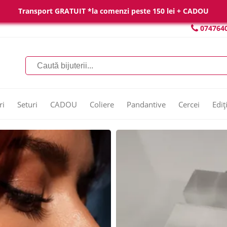
Transport GRATUIT *la comenzi peste 150 lei + CADOU
074764
ri
Seturi
CADOU
Coliere
Pandantive
Cercei
Ediț