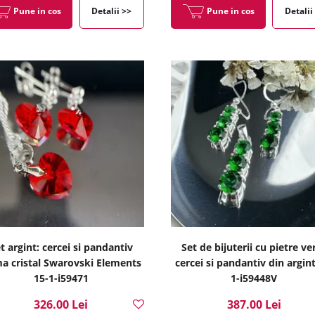
Pune in cos
Detalii >>
Pune in cos
Detalii
t argint: cercei si pandantiv
Set de bijuterii cu pietre ver
ma cristal Swarovski Elements
cercei si pandantiv din argint
15-1-i59471
1-i59448V
326.00 Lei
387.00 Lei