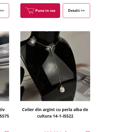
 >>
Pune in cos
Detalii >>
tiv
Colier din argint cu perla alba de
i5575
cultura 14-1-i5522