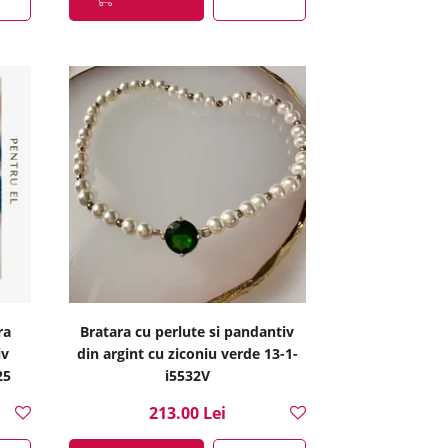
ra
Bratara cu perlute si pandantiv
iv
din argint cu ziconiu verde 13-1-
25
i5532V
213.00 Lei