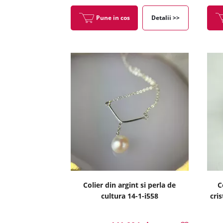
Pune in cos
Detalii >>
Colier din argint si perla de
C
cultura 14-1-i558
cri