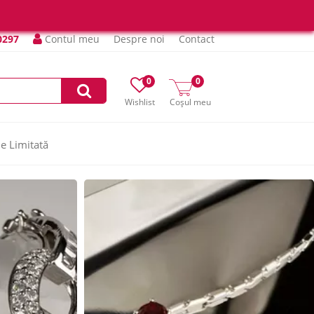
0297
Contul meu
Despre noi
Contact
0
0
Wishlist
Coșul meu
ie Limitată