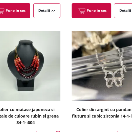
Pune in cos
Detalii >>
Pune in cos
Detalii
olier cu matase japoneza si
Colier din argint cu pandan
stale de culoare rubin si grena
fluture si cubic zirconia 14-1-
34-1-i604