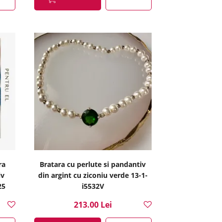
ra
Bratara cu perlute si pandantiv
iv
din argint cu ziconiu verde 13-1-
25
i5532V
213.00 Lei