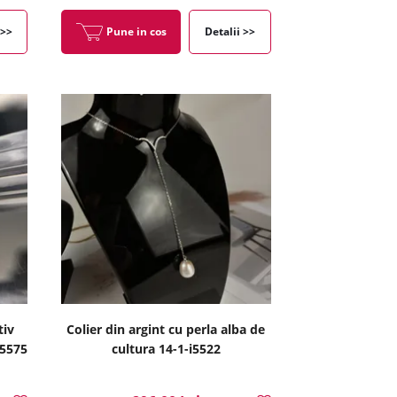
 >>
Pune in cos
Detalii >>
tiv
Colier din argint cu perla alba de
i5575
cultura 14-1-i5522