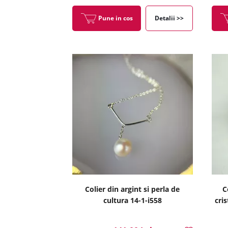
Pune in cos
Detalii >>
Colier din argint si perla de
C
cultura 14-1-i558
cri