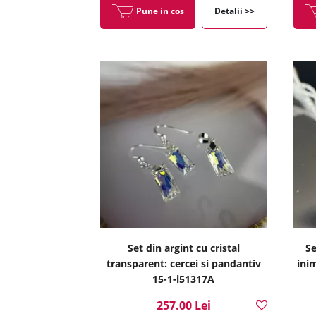
Pune in cos
Detalii >>
Set din argint cu cristal
Se
transparent: cercei si pandantiv
ini
15-1-i51317A
257.00 Lei