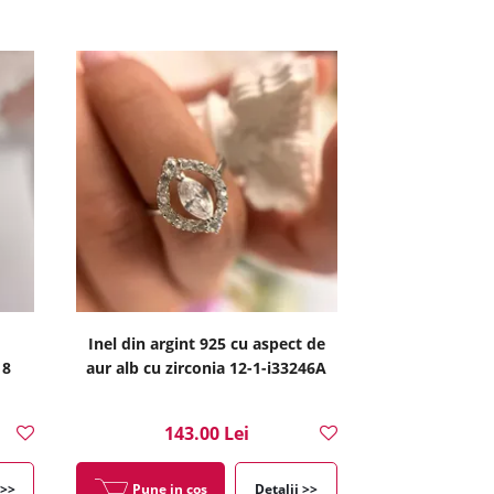
Inel din argint 925 cu aspect de
18
aur alb cu zirconia 12-1-i33246A
143.00 Lei
 >>
Pune in cos
Detalii >>