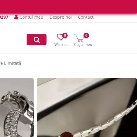
0297
Contul meu
Despre noi
Contact
0
0
Wishlist
Coșul meu
ie Limitată