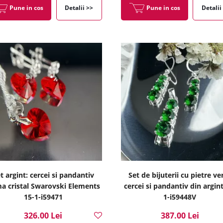
Pune in cos
Detalii >>
Pune in cos
Detalii
t argint: cercei si pandantiv
Set de bijuterii cu pietre ver
ma cristal Swarovski Elements
cercei si pandantiv din argint
15-1-i59471
1-i59448V
326.00 Lei
387.00 Lei