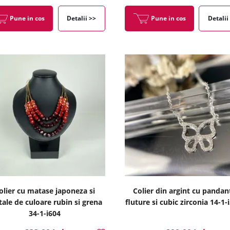
Pune in cos
Detalii >>
Pune in cos
Detalii
olier cu matase japoneza si
Colier din argint cu pandan
stale de culoare rubin si grena
fluture si cubic zirconia 14-1-
34-1-i604