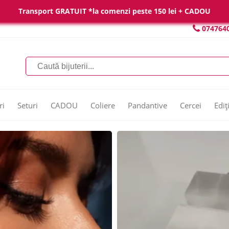
Transport GRATUIT *la comenzi peste 150 lei + CADOU
074764
ri
Seturi
CADOU
Coliere
Pandantive
Cercei
Ediț