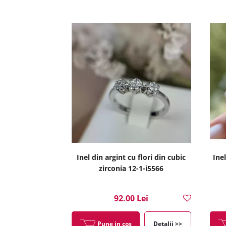
Inel din argint cu flori din cubic
Ine
zirconia 12-1-i5566
92.00 Lei
Pune in cos
Detalii >>