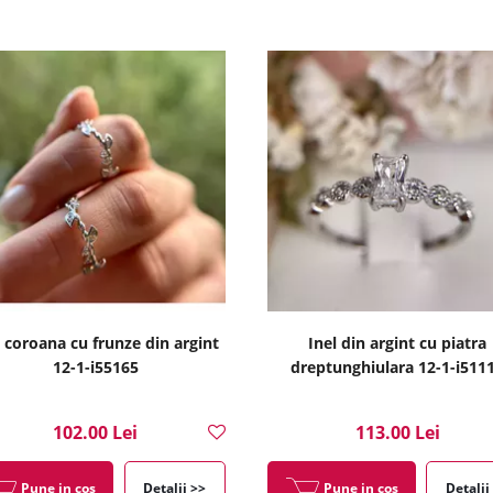
l coroana cu frunze din argint
Inel din argint cu piatra
12-1-i55165
dreptunghiulara 12-1-i511
102.00 Lei
113.00 Lei
Pune in cos
Detalii >>
Pune in cos
Detalii