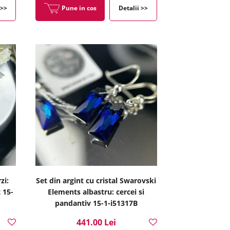
 >>
Pune in cos
Detalii >>
zi:
Set din argint cu cristal Swarovski
 15-
Elements albastru: cercei si
pandantiv 15-1-i51317B
441.00 Lei