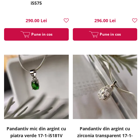
i5575
290.00 Lei
296.00 Lei
Pune in cos
Pune in cos
Pandantiv mic din argint cu
Pandantiv din argint cu
piatra verde 17-1-i5181V
zirconia transparent 17-1-