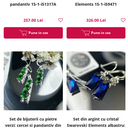
pandantiv 15-1-i51317A
Elements 15-1-i59471
257.00 Lei
326.00 Lei
Pune in cos
Pune in cos
Set de bijuterii cu pietre
Set din argint cu cristal
verzi: cercei si pandantiv din
Swarovski Elements albastru: