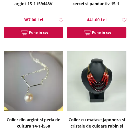
argint 15-1-i59448V
cercei si pandantiv 15-1-
i51317B
387.00 Lei
441.00 Lei
Pune in cos
Pune in cos
Colier din argint si perla de
Colier cu matase japoneza si
cultura 14-1-i558
cristale de culoare rubin si