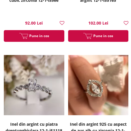
cubic zirconia 12-1-i5566
argint 12-1-i55165
92.00 Lei
102.00 Lei
Pune in cos
Pune in cos
Inel din argint cu piatra
Inel din argint 925 cu aspect
dreptunghiulara 12-1-i51118
de aur alb cu zirconia 12-1-