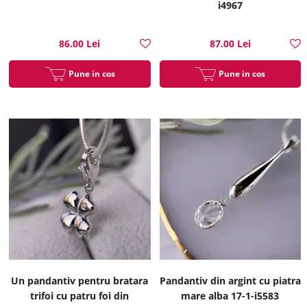
i4967
86.00 Lei
87.00 Lei
Pune in cos
Pune in cos
Un pandantiv pentru bratara
Pandantiv din argint cu piatra
trifoi cu patru foi din
mare alba 17-1-i5583