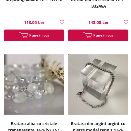
i33246A
113.00 Lei
143.00 Lei
Pune in cos
Pune in cos
Bratara alba cu cristale
Bratara din argint argint cu
transparente 33-1-i5237-1
pietre model tennis 13-1-