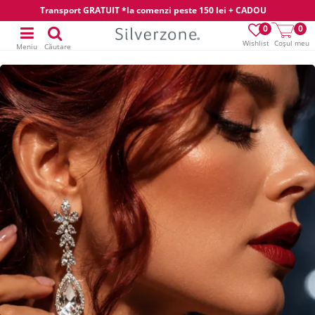
Transport GRATUIT *la comenzi peste 150 lei + CADOU
0
0
Wishlist
Coșul meu
Meniu
Căutare