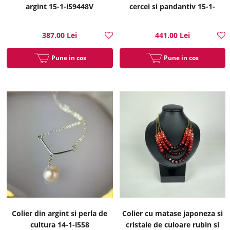
argint 15-1-i59448V
cercei si pandantiv 15-1-
i51317B
387.00 Lei
441.00 Lei
Pune in cos
Pune in cos
Colier din argint si perla de
Colier cu matase japoneza si
cultura 14-1-i558
cristale de culoare rubin si