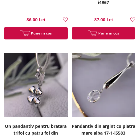
i4967
86.00 Lei
87.00 Lei
Pune in cos
Pune in cos
Un pandantiv pentru bratara
Pandantiv din argint cu piatra
trifoi cu patru foi din
mare alba 17-1-i5583