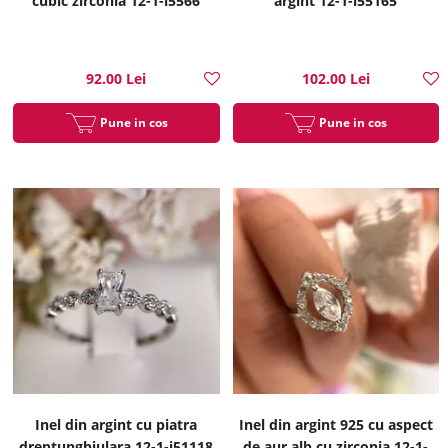
cubic zirconia 12-1-i5566
argint 12-1-i55165
92.00 Lei
102.00 Lei
Pune in cos
Pune in cos
Inel din argint cu piatra
Inel din argint 925 cu aspect
dreptunghiulara 12-1-i51118
de aur alb cu zirconia 12-1-