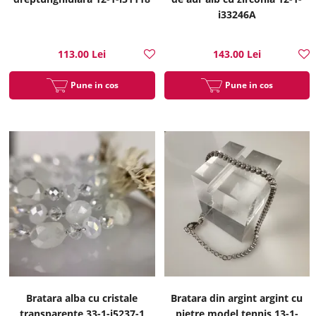
i33246A
113.00 Lei
143.00 Lei
Pune in cos
Pune in cos
Bratara alba cu cristale
Bratara din argint argint cu
transparente 33-1-i5237-1
pietre model tennis 13-1-