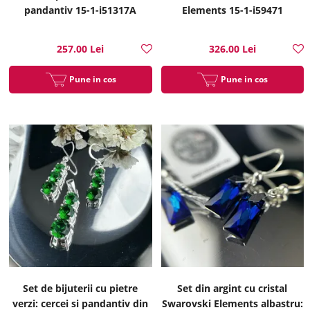
pandantiv 15-1-i51317A
Elements 15-1-i59471
257.00 Lei
326.00 Lei
Pune in cos
Pune in cos
Set de bijuterii cu pietre
Set din argint cu cristal
verzi: cercei si pandantiv din
Swarovski Elements albastru: