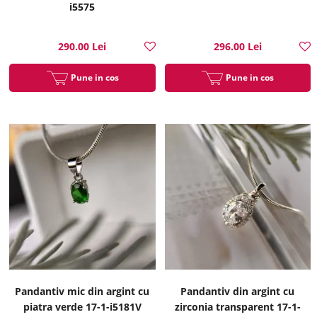
i5575
290.00 Lei
296.00 Lei
Pune in cos
Pune in cos
Pandantiv mic din argint cu
Pandantiv din argint cu
piatra verde 17-1-i5181V
zirconia transparent 17-1-