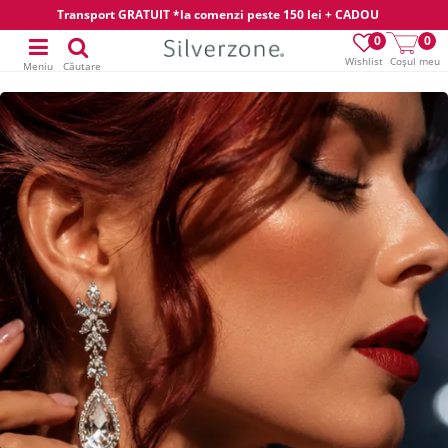
Transport GRATUIT *la comenzi peste 150 lei + CADOU
0
0
Wishlist
Coșul meu
Meniu
Căutare