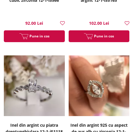
cubic zirconia 12-1-i5566
argint 12-1-i55165
92.00 Lei
102.00 Lei
Pune in cos
Pune in cos
Inel din argint cu piatra
Inel din argint 925 cu aspect
dreptunghiulara 12-1-i51118
de aur alb cu zirconia 12-1-