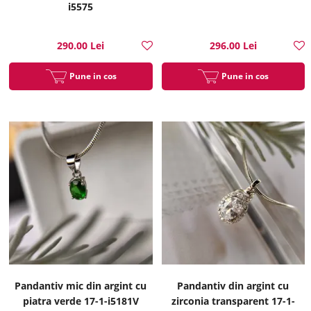
i5575
290.00 Lei
296.00 Lei
Pune in cos
Pune in cos
Pandantiv mic din argint cu
Pandantiv din argint cu
piatra verde 17-1-i5181V
zirconia transparent 17-1-