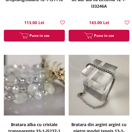
i33246A
113.00 Lei
143.00 Lei
Pune in cos
Pune in cos
Bratara alba cu cristale
Bratara din argint argint cu
transparente 33-1-i5237-1
pietre model tennis 13-1-