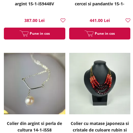
argint 15-1-i59448V
cercei si pandantiv 15-1-
i51317B
387.00 Lei
441.00 Lei
Pune in cos
Pune in cos
Colier din argint si perla de
Colier cu matase japoneza si
cultura 14-1-i558
cristale de culoare rubin si