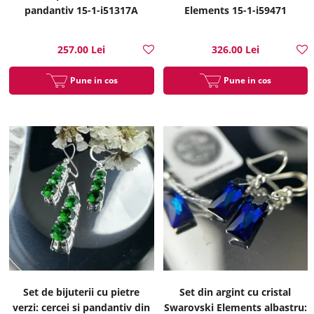
pandantiv 15-1-i51317A
Elements 15-1-i59471
257.00 Lei
326.00 Lei
Pune in cos
Pune in cos
Set de bijuterii cu pietre
Set din argint cu cristal
verzi: cercei si pandantiv din
Swarovski Elements albastru: