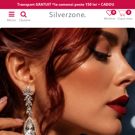
Transport GRATUIT *la comenzi peste 150 lei + CADOU
0
0
Wishlist
Coșul meu
Meniu
Căutare