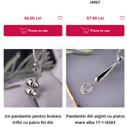
i4967
86.00 Lei
87.00 Lei
Pune in cos
Pune in cos
Un pandantiv pentru bratara
Pandantiv din argint cu piatra
trifoi cu patru foi din
mare alba 17-1-i5583