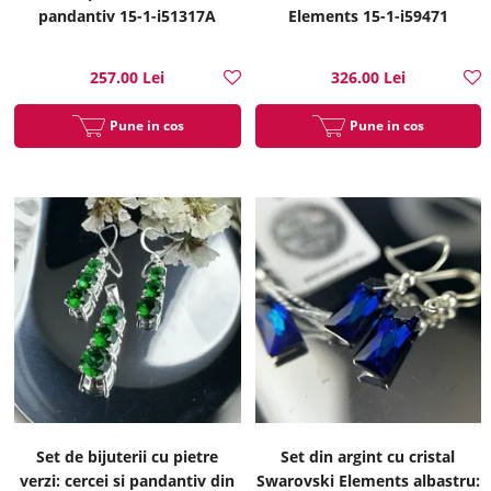
pandantiv 15-1-i51317A
Elements 15-1-i59471
257.00 Lei
326.00 Lei
Pune in cos
Pune in cos
Set de bijuterii cu pietre
Set din argint cu cristal
verzi: cercei si pandantiv din
Swarovski Elements albastru: