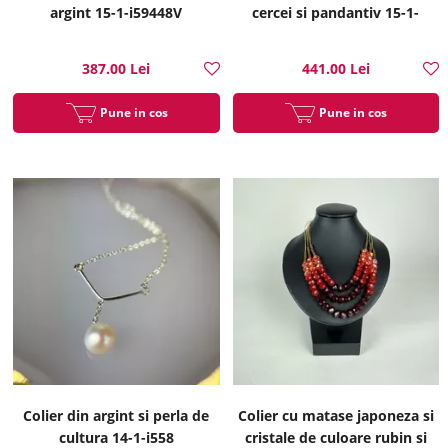
argint 15-1-i59448V
cercei si pandantiv 15-1-
i51317B
387.00 Lei
441.00 Lei
Pune in cos
Pune in cos
Colier din argint si perla de
Colier cu matase japoneza si
cultura 14-1-i558
cristale de culoare rubin si