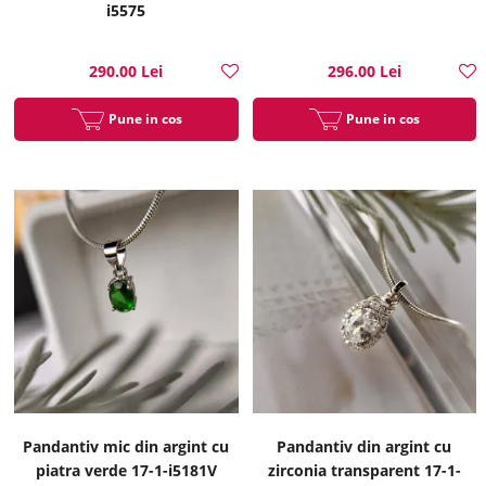
i5575
290.00 Lei
296.00 Lei
Pune in cos
Pune in cos
Pandantiv mic din argint cu
Pandantiv din argint cu
piatra verde 17-1-i5181V
zirconia transparent 17-1-