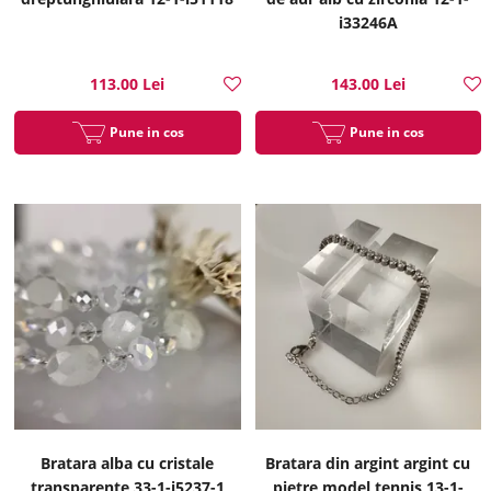
i33246A
113.00 Lei
143.00 Lei
Pune in cos
Pune in cos
Bratara alba cu cristale
Bratara din argint argint cu
transparente 33-1-i5237-1
pietre model tennis 13-1-