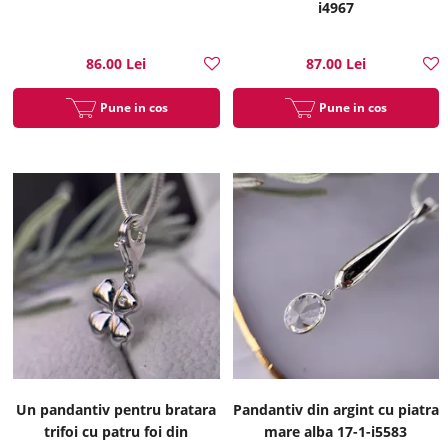
i4967
86.00 Lei
87.00 Lei
Pune in cos
Pune in cos
Un pandantiv pentru bratara
Pandantiv din argint cu piatra
trifoi cu patru foi din
mare alba 17-1-i5583