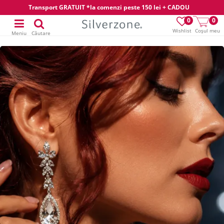
Transport GRATUIT *la comenzi peste 150 lei + CADOU
0
0
Wishlist
Coșul meu
Meniu
Căutare