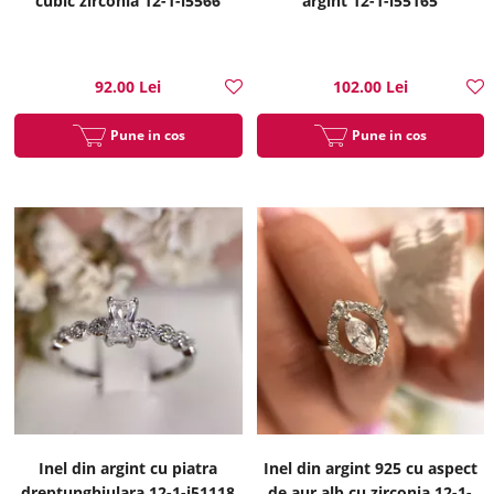
cubic zirconia 12-1-i5566
argint 12-1-i55165
92.00 Lei
102.00 Lei
Pune in cos
Pune in cos
Inel din argint cu piatra
Inel din argint 925 cu aspect
dreptunghiulara 12-1-i51118
de aur alb cu zirconia 12-1-