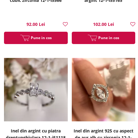
cubic zirconia 12-1-i5566
argint 12-1-i55165
92.00 Lei
102.00 Lei
Pune in cos
Pune in cos
Inel din argint cu piatra
Inel din argint 925 cu aspect
dreptunghiulara 12-1-i51118
de aur alb cu zirconia 12-1-