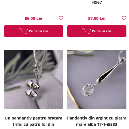
i4967
86.00 Lei
87.00 Lei
Pune in cos
Pune in cos
Un pandantiv pentru bratara
Pandantiv din argint cu piatra
trifoi cu patru foi din
mare alba 17-1-i5583