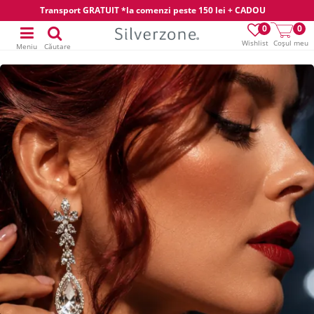
Transport GRATUIT *la comenzi peste 150 lei + CADOU
0
0
Wishlist
Coșul meu
Meniu
Căutare