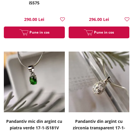
i5575
290.00 Lei
296.00 Lei
Pune in cos
Pune in cos
Pandantiv mic din argint cu
Pandantiv din argint cu
piatra verde 17-1-i5181V
zirconia transparent 17-1-