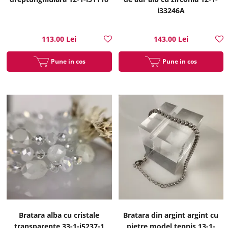
i33246A
113.00 Lei
143.00 Lei
Pune in cos
Pune in cos
Bratara alba cu cristale
Bratara din argint argint cu
transparente 33-1-i5237-1
pietre model tennis 13-1-