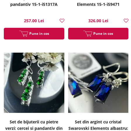
pandantiv 15-1-i51317A
Elements 15-1-i59471
257.00 Lei
326.00 Lei
Pune in cos
Pune in cos
Set de bijuterii cu pietre
Set din argint cu cristal
verzi: cercei si pandantiv din
Swarovski Elements albastru: