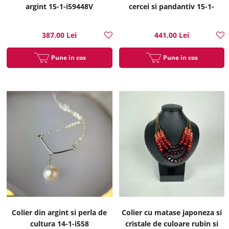
argint 15-1-i59448V
cercei si pandantiv 15-1-
i51317B
387.00 Lei
441.00 Lei
Pune in cos
Pune in cos
Colier din argint si perla de
Colier cu matase japoneza si
cultura 14-1-i558
cristale de culoare rubin si