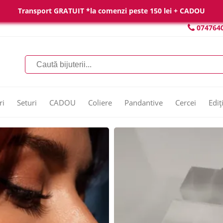
Transport GRATUIT *la comenzi peste 150 lei + CADOU
074764
ri
Seturi
CADOU
Coliere
Pandantive
Cercei
Ediț