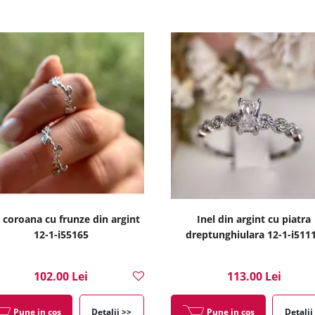
l coroana cu frunze din argint
Inel din argint cu piatra
12-1-i55165
dreptunghiulara 12-1-i511
102.00 Lei
113.00 Lei
Pune in cos
Detalii >>
Pune in cos
Detalii