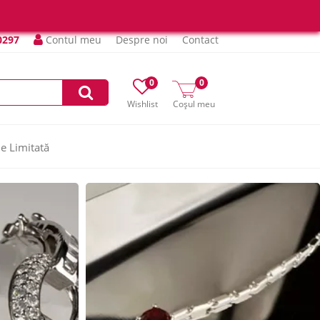
0297
Contul meu
Despre noi
Contact
0
0
Wishlist
Coșul meu
ie Limitată