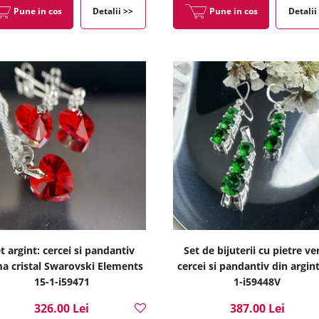
Pune in cos
Detalii >>
Pune in cos
Detalii
t argint: cercei si pandantiv
Set de bijuterii cu pietre ver
ma cristal Swarovski Elements
cercei si pandantiv din argint
15-1-i59471
1-i59448V
326.00 Lei
387.00 Lei