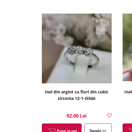
Inel din argint cu flori din cubic
Ine
zirconia 12-1-i5566
92.00 Lei
Pune in cos
Detalii >>