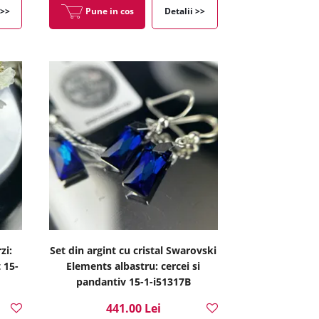
 >>
Pune in cos
Detalii >>
zi:
Set din argint cu cristal Swarovski
 15-
Elements albastru: cercei si
pandantiv 15-1-i51317B
441.00 Lei