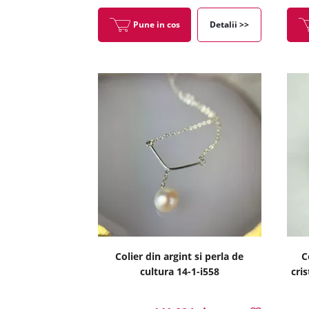
Pune in cos
Detalii >>
Colier din argint si perla de
C
cultura 14-1-i558
cri