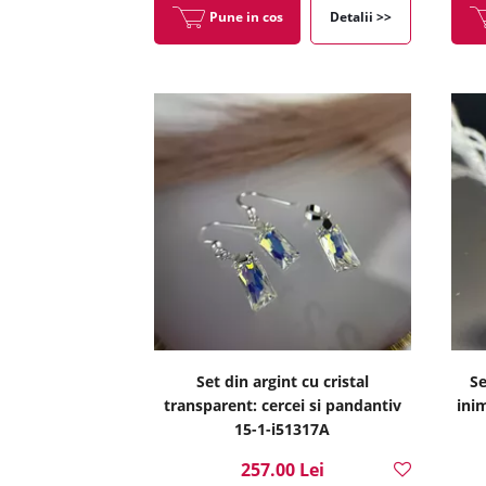
Pune in cos
Detalii >>
Set din argint cu cristal
Se
transparent: cercei si pandantiv
ini
15-1-i51317A
257.00 Lei