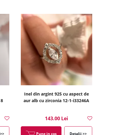
Inel din argint 925 cu aspect de
18
aur alb cu zirconia 12-1-i33246A
143.00 Lei
 >>
Pune in cos
Detalii >>