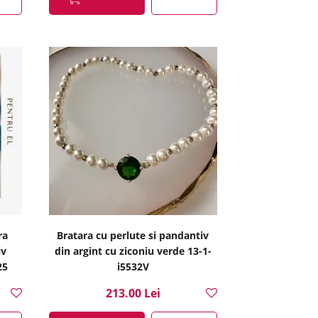
ra
Bratara cu perlute si pandantiv
iv
din argint cu ziconiu verde 13-1-
25
i5532V
213.00 Lei