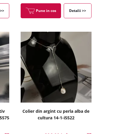
 >>
Pune in cos
Detalii >>
tiv
Colier din argint cu perla alba de
i5575
cultura 14-1-i5522