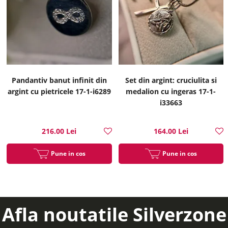
Pandantiv banut infinit din
Set din argint: cruciulita si
argint cu pietricele 17-1-i6289
medalion cu ingeras 17-1-
i33663
216.00 Lei
164.00 Lei
Pune in cos
Pune in cos
Afla noutatile Silverzone