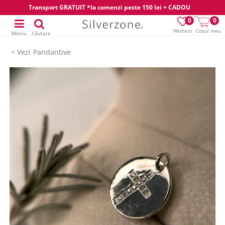
Transport GRATUIT *la comenzi peste 150 lei + CADOU
0
0
Wishlist
Coșul meu
Meniu
Căutare
Pandantive