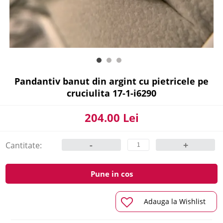
Pandantiv banut din argint cu pietricele pe
cruciulita 17-1-i6290
204.00 Lei
-
+
Cantitate:
Pune in cos
Adauga la Wishlist