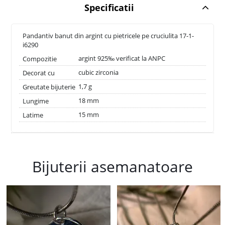
Specificatii
Pandantiv banut din argint cu pietricele pe cruciulita 17-1-
i6290
argint 925‰ verificat la ANPC
Compozitie
cubic zirconia
Decorat cu
1,7 g
Greutate bijuterie
18 mm
Lungime
15 mm
Latime
Bijuterii asemanatoare