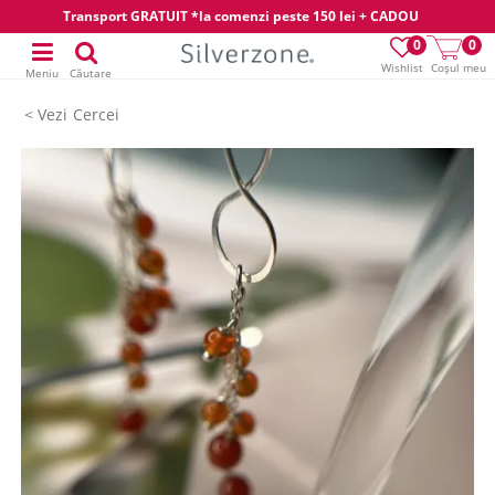
Transport GRATUIT *la comenzi peste 150 lei + CADOU
0
0
Wishlist
Coșul meu
Meniu
Căutare
Cercei