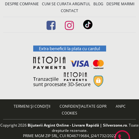
DESPRE COMPANIE
CUM SE CURATA ARGINTUL
BLOG
DESPRE MARIMI
CONTACT
TERMENI ȘI CONDIȚII
CONFIDENȚIALITATE GDPR
ANPC
COOKIES
Copyright 2026
Bijuterii Argint Online - Livrare Rapidă | Silverzone.ro
. Toate
drepturile rezervate.
PRIME MGM ZIP SRL, CUI RO46719684, J24/1732/2022