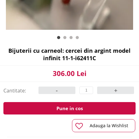
Bijuterii cu carneol: cercei din argint model
infinit 11-1-i62411C
306.00 Lei
-
+
Cantitate:
Pune in cos
Adauga la Wishlist