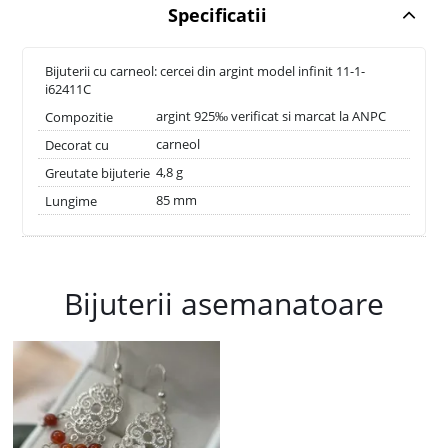
Specificatii
Bijuterii cu carneol: cercei din argint model infinit 11-1-
i62411C
argint 925‰ verificat si marcat la ANPC
Compozitie
carneol
Decorat cu
4,8 g
Greutate bijuterie
85 mm
Lungime
Bijuterii asemanatoare