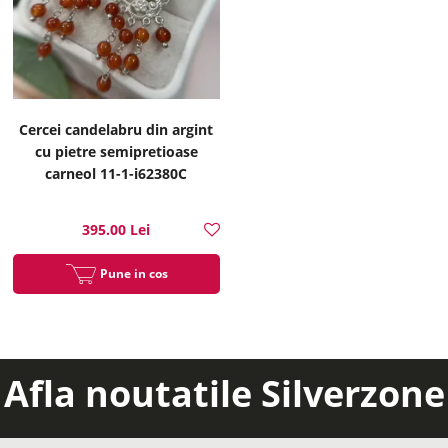
Cercei candelabru din argint
cu pietre semipretioase
carneol 11-1-i62380C
395.00 Lei
Pune in cos
Afla noutatile Silverzone