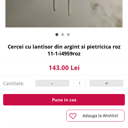
Cercei cu lantisor din argint si pietricica roz
11-1-i4959roz
143.00 Lei
-
+
Cantitate:
Pune in cos
Adauga la Wishlist