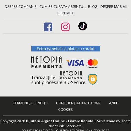
DESPRE COMPANIE
CUM SE CURATA ARGINTUL
BLOG
DESPRE MARIMI
CONTACT
TERMENI ȘI CONDIȚII
CONFIDENȚIALITATE GDPR
ANPC
COOKIES
Copyright 2026
Bijuterii Argint Online - Livrare Rapidă | Silverzone.ro
. Toate
drepturile rezervate.
PRIME MGM ZIP SRL, CUI RO46719684, J24/1732/2022