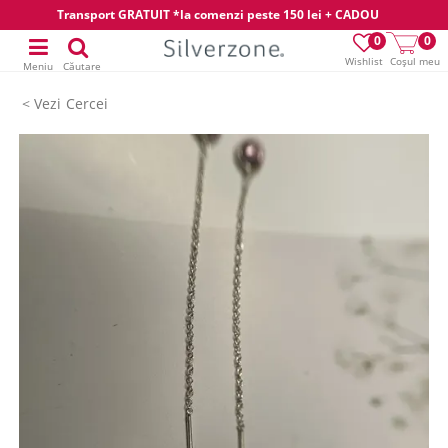
Transport GRATUIT *la comenzi peste 150 lei + CADOU
0
0
Wishlist
Coșul meu
Meniu
Căutare
Cercei