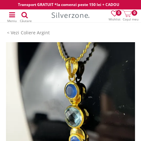
Transport GRATUIT *la comenzi peste 150 lei + CADOU
0
0
Wishlist
Coșul meu
Meniu
Căutare
Coliere Argint