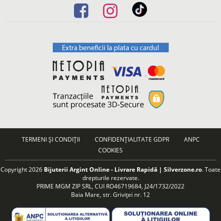
TERMENI ȘI CONDIȚII
CONFIDENȚIALITATE GDPR
ANPC
COOKIES
Copyright 2026
Bijuterii Argint Online - Livrare Rapidă | Silverzone.ro
. Toate
drepturile rezervate.
PRIME MGM ZIP SRL, CUI RO46719684, J24/1732/2022
Baia Mare, str. Griviței nr. 12