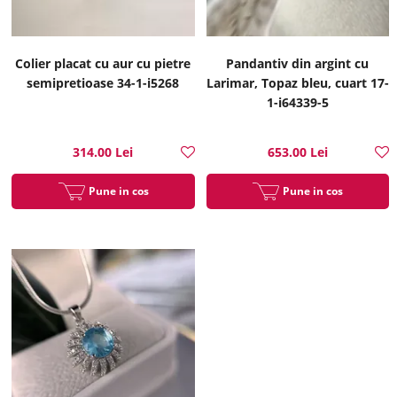
Colier placat cu aur cu pietre
Pandantiv din argint cu
semipretioase 34-1-i5268
Larimar, Topaz bleu, cuart 17-
1-i64339-5
314.00 Lei
653.00 Lei
Pune in cos
Pune in cos