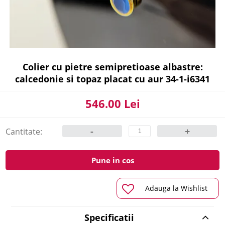
Colier cu pietre semipretioase albastre:
calcedonie si topaz placat cu aur 34-1-i6341
546.00 Lei
-
+
Cantitate:
Pune in cos
Adauga la Wishlist
Specificatii