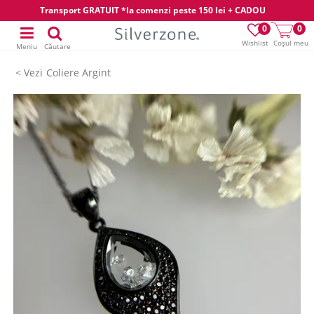
Transport GRATUIT *la comenzi peste 150 lei + CADOU
0
0
Wishlist
Coșul meu
Meniu
Căutare
Coliere Argint