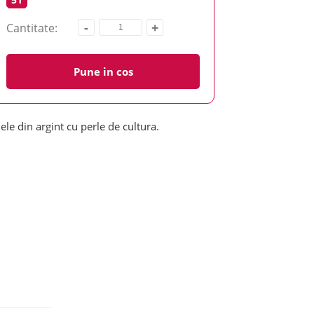
-
+
Cantitate:
Pune in cos
nele din argint cu perle de cultura.