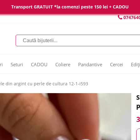
Transport GRATUIT *la comenzi peste 150 lei + CADOU
074764
ri
Seturi
CADOU
Coliere
Pandantive
Cercei
Ediț
ele din argint cu perle de cultura 12-1-i593
S
p
3