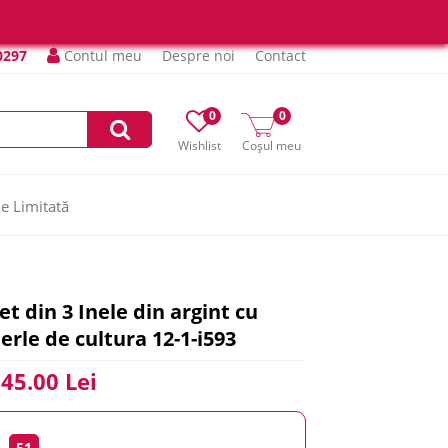
0297
Contul meu
Despre noi
Contact
0
0
Wishlist
Coșul meu
ie Limitată
et din 3 Inele din argint cu
erle de cultura 12-1-i593
45.00 Lei
51