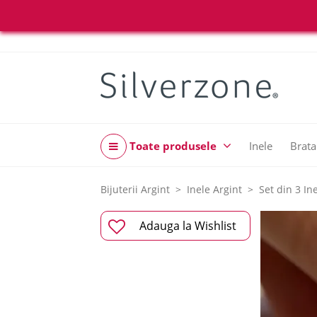
Toate produsele
Inele
Brata
Bijuterii Argint
Inele Argint
Set din 3 In
Adauga la Wishlist