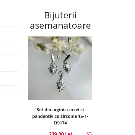
Bijuterii
asemanatoare
Set din argint: cercei si
pandantiv cu zirconia 15-1-
i39174
239.00 Lei