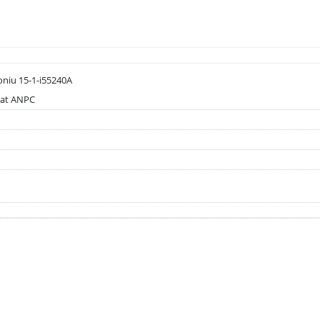
rconiu 15-1-i55240A
rcat ANPC