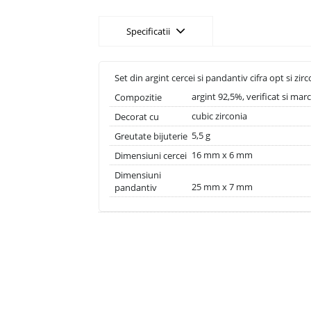
Specificatii
Set din argint cercei si pandantiv cifra opt si zi
argint 92,5%, verificat si ma
Compozitie
cubic zirconia
Decorat cu
5,5 g
Greutate bijuterie
16 mm x 6 mm
Dimensiuni cercei
Dimensiuni
25 mm x 7 mm
pandantiv