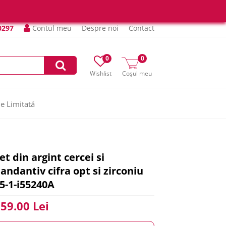
0297
Contul meu
Despre noi
Contact
0
0
Wishlist
Coșul meu
ie Limitată
et din argint cercei si
andantiv cifra opt si zirconiu
5-1-i55240A
59.00 Lei