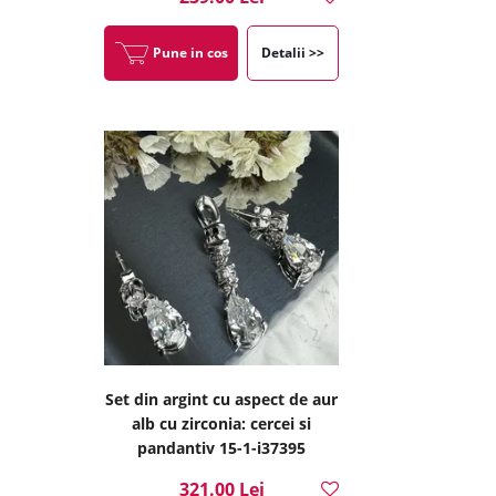
Pune in cos
Detalii >>
Set din argint cu aspect de aur
alb cu zirconia: cercei si
pandantiv 15-1-i37395
321.00 Lei