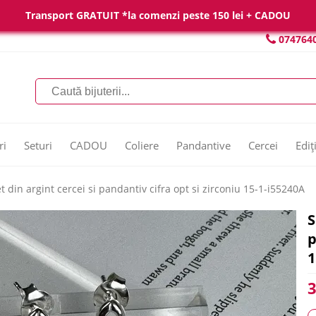
Transport GRATUIT *la comenzi peste 150 lei + CADOU
074764
ri
Seturi
CADOU
Coliere
Pandantive
Cercei
Ediț
t din argint cercei si pandantiv cifra opt si zirconiu 15-1-i55240A
S
p
1
3