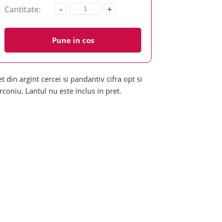
-
+
Cantitate:
Pune in cos
et din argint cercei si pandantiv cifra opt si
irconiu. Lantul nu este inclus in pret.