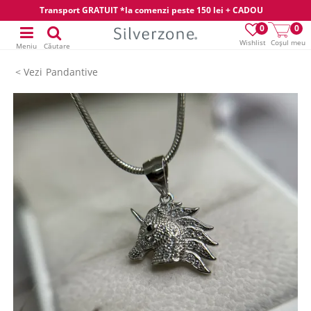
Transport GRATUIT *la comenzi peste 150 lei + CADOU
0
0
Wishlist
Coșul meu
Meniu
Căutare
Pandantive