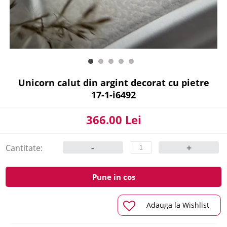
Unicorn calut din argint decorat cu pietre
17-1-i6492
366.00 Lei
-
+
Cantitate:
Pune in cos
Adauga la Wishlist