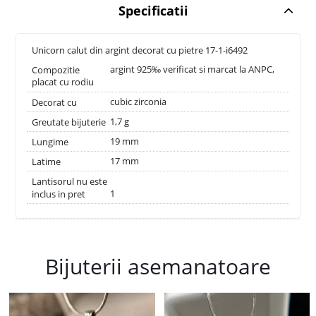
Specificatii
Unicorn calut din argint decorat cu pietre 17-1-i6492
argint 925‰ verificat si marcat la ANPC,
Compozitie
placat cu rodiu
cubic zirconia
Decorat cu
1,7 g
Greutate bijuterie
19 mm
Lungime
17 mm
Latime
Lantisorul nu este
1
inclus in pret
Bijuterii asemanatoare