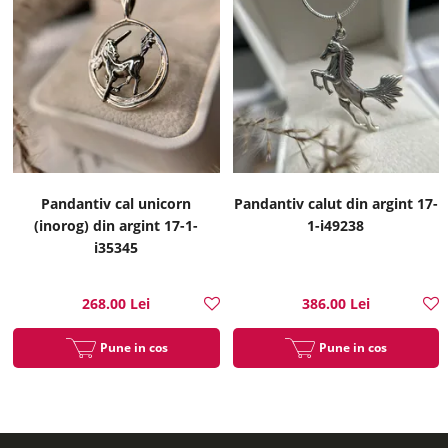
Pandantiv cal unicorn
Pandantiv calut din argint 17-
(inorog) din argint 17-1-
1-i49238
i35345
268.00 Lei
386.00 Lei
Pune in cos
Pune in cos