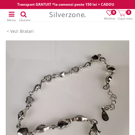
Transport GRATUIT *la comenzi peste 150 lei + CADOU
0
0
Wishlist
Coșul meu
Meniu
Căutare
Bratari