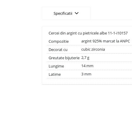
Specificatii
Cercei din argint cu pietricele albe 11-1-i10157
argint 925% marcat la ANPC
Compozitie
cubic zirconia
Decorat cu
2,7 g
Greutate bijuterie
14 mm
Lungime
3 mm
Latime