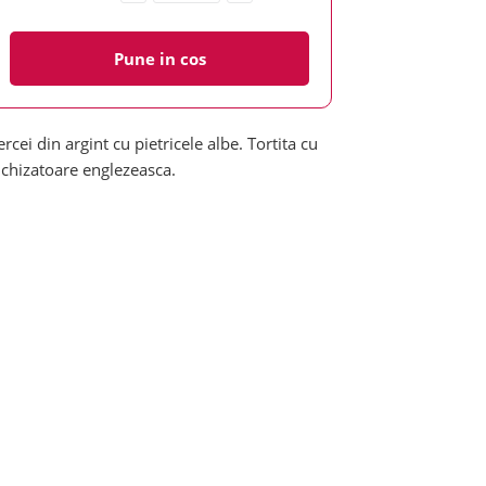
Pune in cos
ercei din argint cu pietricele albe. Tortita cu
nchizatoare englezeasca.