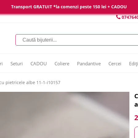
Transport GRATUIT *la comenzi peste 150 lei + CADOU
074764
ri
Seturi
CADOU
Coliere
Pandantive
Cercei
Ediț
cu pietricele albe 11-1-i10157
C
a
2