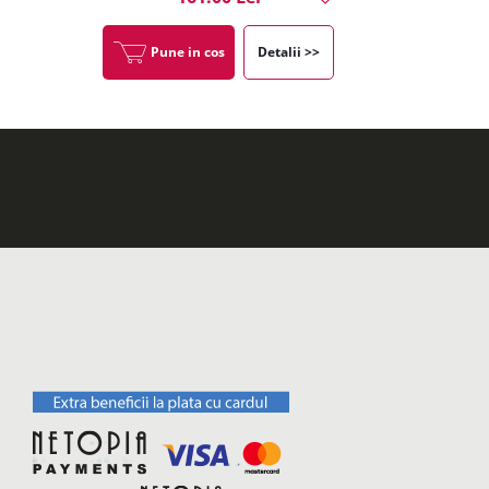
Pune in cos
Detalii >>