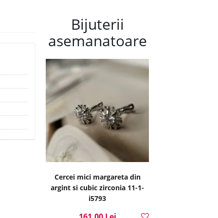
Bijuterii
asemanatoare
Cercei mici margareta din
argint si cubic zirconia 11-1-
i5793
161.00 Lei