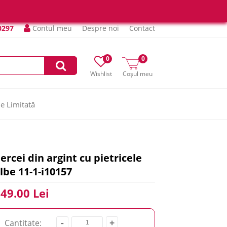
0297
Contul meu
Despre noi
Contact
0
0
Wishlist
Coșul meu
ie Limitată
ercei din argint cu pietricele
lbe 11-1-i10157
49.00 Lei
-
+
Cantitate: