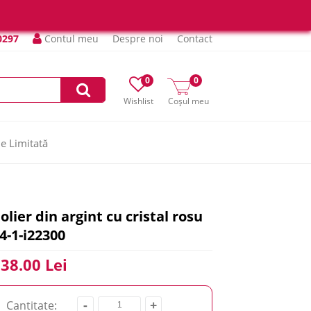
0297
Contul meu
Despre noi
Contact
0
0
Wishlist
Coșul meu
ie Limitată
olier din argint cu cristal rosu
4-1-i22300
38.00 Lei
-
+
Cantitate: