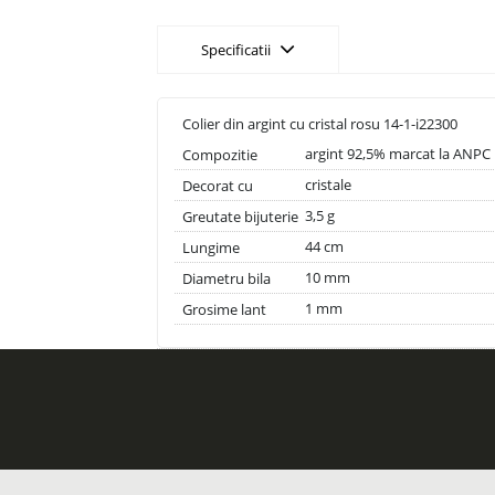
Specificatii
Colier din argint cu cristal rosu 14-1-i22300
argint 92,5% marcat la ANPC
Compozitie
cristale
Decorat cu
3,5 g
Greutate bijuterie
44 cm
Lungime
10 mm
Diametru bila
1 mm
Grosime lant