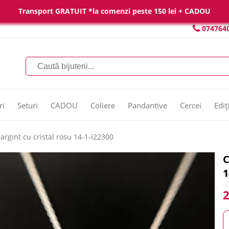
Transport GRATUIT *la comenzi peste 150 lei + CADOU
074764
ri
Seturi
CADOU
Coliere
Pandantive
Cercei
Ediț
 argint cu cristal rosu 14-1-i22300
C
1
2