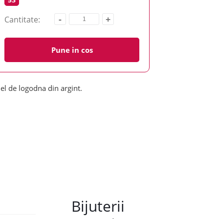
-
+
Cantitate:
Pune in cos
nel de logodna din argint.
Bijuterii