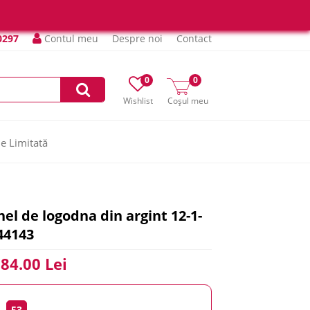
0297
Contul meu
Despre noi
Contact
0
0
Wishlist
Coșul meu
ie Limitată
nel de logodna din argint 12-1-
44143
84.00 Lei
53