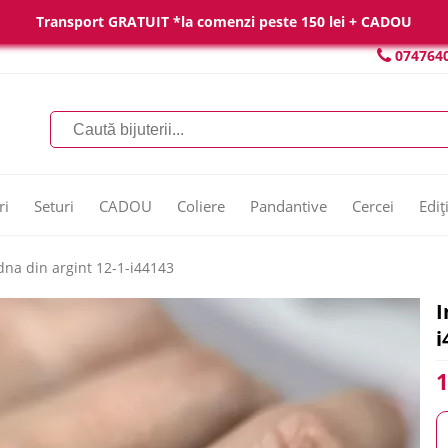
Transport GRATUIT *la comenzi peste 150 lei + CADOU
074764
ri
Seturi
CADOU
Coliere
Pandantive
Cercei
Ediț
dna din argint 12-1-i44143
I
i
1