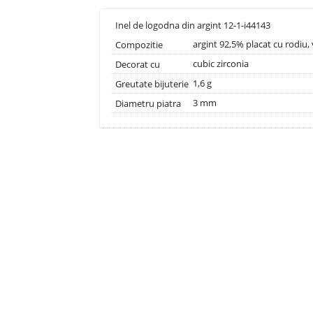
Inel de logodna din argint 12-1-i44143
argint 92,5% placat cu rodiu, 
Compozitie
cubic zirconia
Decorat cu
1,6 g
Greutate bijuterie
3 mm
Diametru piatra