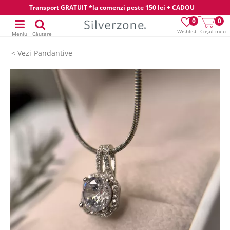
Transport GRATUIT *la comenzi peste 150 lei + CADOU
0
0
Wishlist
Coșul meu
Meniu
Căutare
Pandantive