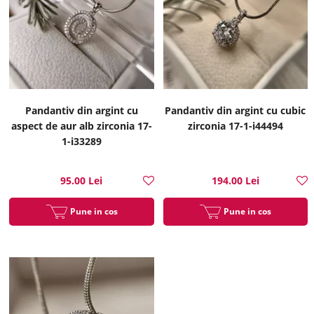
Pandantiv din argint cu
Pandantiv din argint cu cubic
aspect de aur alb zirconia 17-
zirconia 17-1-i44494
1-i33289
95.00 Lei
194.00 Lei
Pune in cos
Pune in cos