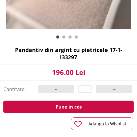
Pandantiv din argint cu pietricele 17-1-
i33297
196.00 Lei
-
+
Cantitate:
Pune in cos
Adauga la Wishlist