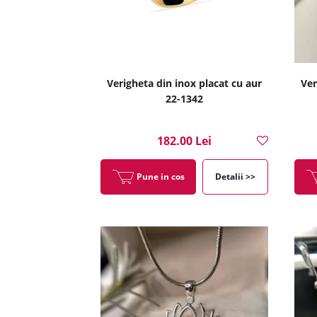
Verigheta din inox placat cu aur
Ver
22-1342
182.00 Lei
Pune in cos
Detalii >>