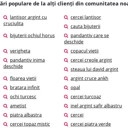
ări populare de la alți clienți din comunitatea no
lantisor argint cu
cercei lantisor
cruciulita
cauta bijuterii
bijuterii ochiul horus
pandantiv care se
deschide
verigheta
copacul vietii
pandantiv inima
cercei creole argint
deschide
steaua lui david argint
floarea vietii
argint cruce ankh
bratara infinit
opal
ochi turcesc
cercei turcoaz
ametist
inel argint safir albastru
piatra albastra
cercei
cercei topaz mistic
cercei piatra verde