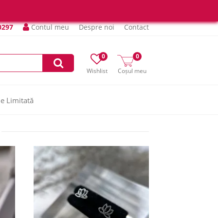
0297
Contul meu
Despre noi
Contact
0
0
Wishlist
Coșul meu
ie Limitată