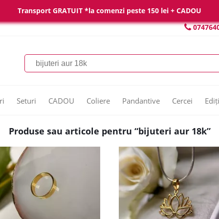
Transport GRATUIT *la comenzi peste 150 lei + CADOU
074764
ri
Seturi
CADOU
Coliere
Pandantive
Cercei
Ediț
Produse sau articole pentru “bijuteri aur 18k”