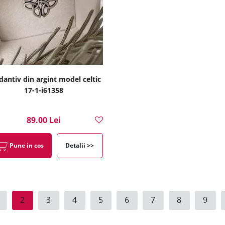
antiv din argint model celtic
17-1-i61358
89.00 Lei
Pune in cos
Detalii >>
2
3
4
5
6
7
8
9