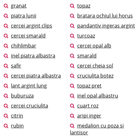
granat
topaz
piatra lunii
bratara ochiul lui horus
cercei argint clips
pandantiv ingeras argint
cercei smarald
turcoaz
chihlimbar
cercei opal alb
inel piatra albastra
smarald
safir
cercei cheia sol
cercei piatra albastra
cruciulita botez
lant argint lung
topaz pret
buburuza
inel opal albastru
cercei cruciulita
cuart roz
citrin
aripi inger
rubin
medalion cu poza si
lantisor