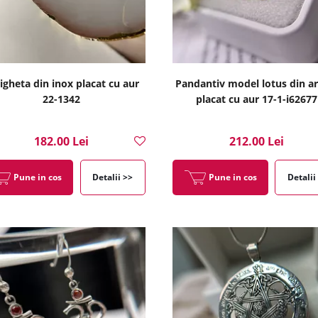
igheta din inox placat cu aur
Pandantiv model lotus din ar
22-1342
placat cu aur 17-1-i62677
182.00 Lei
212.00 Lei
Pune in cos
Detalii >>
Pune in cos
Detalii