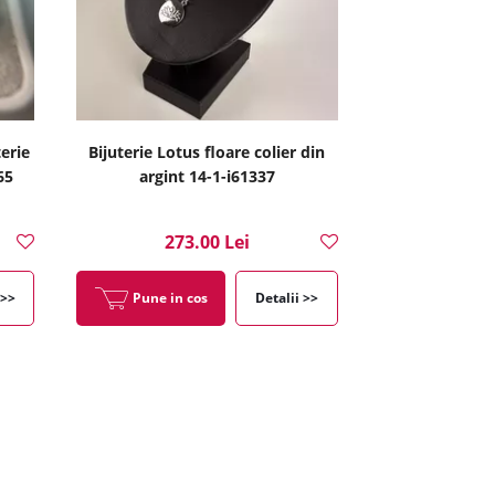
erie
Bijuterie Lotus floare colier din
65
argint 14-1-i61337
273.00 Lei
 >>
Pune in cos
Detalii >>