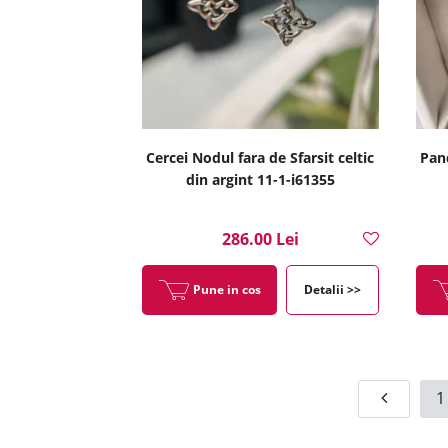
Cercei Nodul fara de Sfarsit celtic
Pand
din argint 11-1-i61355
286.00 Lei
Pune in cos
Detalii >>
1