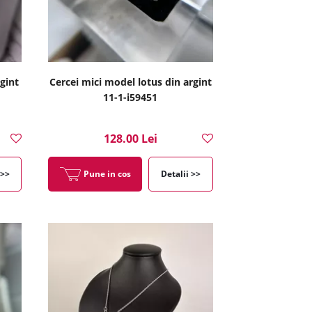
gint
Cercei mici model lotus din argint
11-1-i59451
128.00 Lei
 >>
Pune in cos
Detalii >>