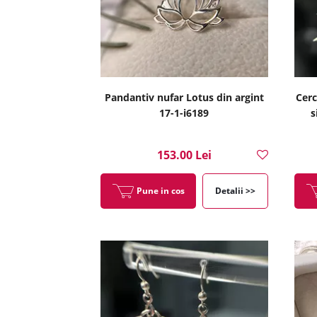
Pandantiv nufar Lotus din argint
Cerc
17-1-i6189
s
153.00 Lei
Pune in cos
Detalii >>