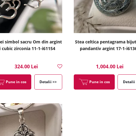
ei simbol sacru Om din argint
Stea celtica pentagrama bijut
i cubic zirconia 11-1-i61154
pandantiv argint 17-1-i613
324.00 Lei
1,004.00 Lei
Pune in cos
Detalii >>
Pune in cos
Detalii