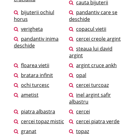
cauta bijuterii
bijuterii ochiul
pandantiv care se
horus
deschide
verigheta
copacul vietii
pandantiv inima
cercei creole argint
deschide
steaua lui david
argint
floarea vietii
argint cruce ankh
bratara infinit
opal
ochi turcesc
cercei turcoaz
ametist
inel argint safir
albastru
piatra albastra
cercei
cercei topaz mistic
cercei piatra verde
granat
topaz