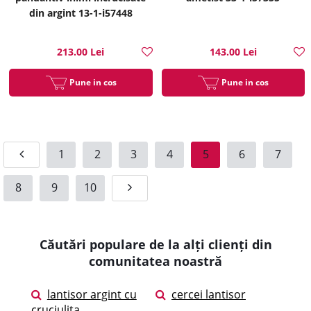
din argint 13-1-i57448
213.00 Lei
143.00 Lei
Pune in cos
Pune in cos
1
2
3
4
5
6
7
8
9
10
Căutări populare de la alți clienți din
comunitatea noastră
lantisor argint cu
cercei lantisor
cruciulita