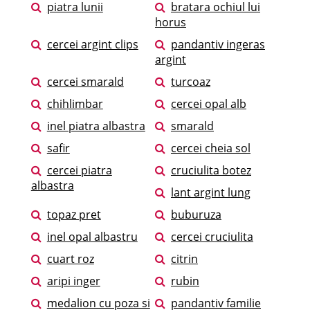
piatra lunii
bratara ochiul lui
horus
cercei argint clips
pandantiv ingeras
argint
cercei smarald
turcoaz
chihlimbar
cercei opal alb
inel piatra albastra
smarald
safir
cercei cheia sol
cercei piatra
cruciulita botez
albastra
lant argint lung
topaz pret
buburuza
inel opal albastru
cercei cruciulita
cuart roz
citrin
aripi inger
rubin
medalion cu poza si
pandantiv familie