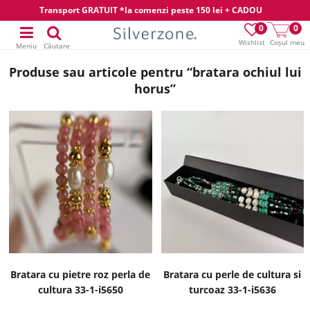
Transport GRATUIT *la comenzi peste 150 lei + CADOU
0
0
Wishlist
Coșul meu
Meniu
Căutare
Produse sau articole pentru “bratara ochiul lui
horus”
Bratara cu pietre roz perla de
Bratara cu perle de cultura si
cultura 33-1-i5650
turcoaz 33-1-i5636