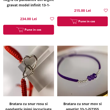
gravat model infinit 13-1-
i55288N
215.00 Lei
234.00 Lei
Pune in cos
Pune in cos
Bratara cu snur rosu si
Bratara cu snur mov si
pandantiv inimi incrucisate
ametist 33-1-i57355