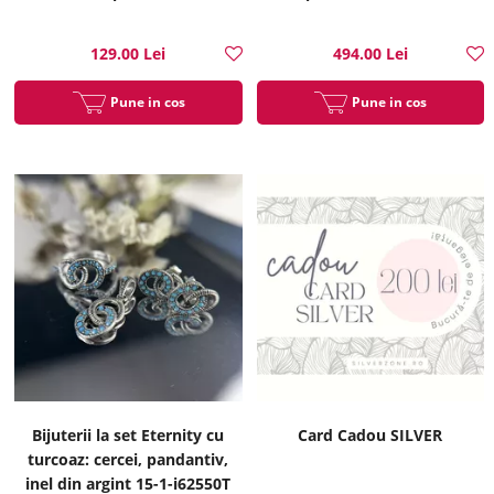
13-1-i6136
129.00 Lei
494.00 Lei
Pune in cos
Pune in cos
Bijuterii la set Eternity cu
Card Cadou SILVER
turcoaz: cercei, pandantiv,
inel din argint 15-1-i62550T