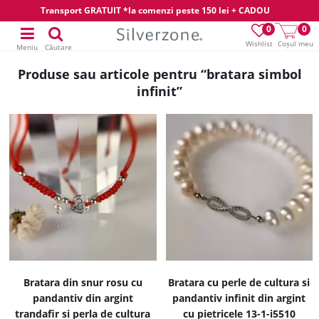
Transport GRATUIT *la comenzi peste 150 lei + CADOU
0
0
Wishlist
Coșul meu
Meniu
Căutare
Produse sau articole pentru “bratara simbol
infinit”
Bratara din snur rosu cu
Bratara cu perle de cultura si
pandantiv din argint
pandantiv infinit din argint
trandafir si perla de cultura
cu pietricele 13-1-i5510