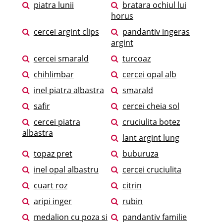
piatra lunii
bratara ochiul lui
horus
cercei argint clips
pandantiv ingeras
argint
cercei smarald
turcoaz
chihlimbar
cercei opal alb
inel piatra albastra
smarald
safir
cercei cheia sol
cercei piatra
cruciulita botez
albastra
lant argint lung
topaz pret
buburuza
inel opal albastru
cercei cruciulita
cuart roz
citrin
aripi inger
rubin
medalion cu poza si
pandantiv familie