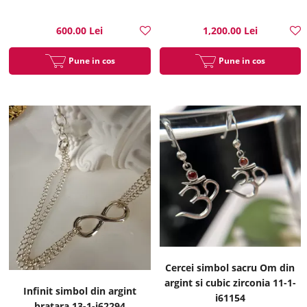
600.00 Lei
1,200.00 Lei
Pune in cos
Pune in cos
Cercei simbol sacru Om din
argint si cubic zirconia 11-1-
Infinit simbol din argint
i61154
bratara 13-1-i62294