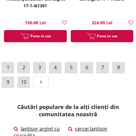
17-1-i61381
150.00 Lei
324.00 Lei
Pune in cos
Pune in cos
1
2
3
4
5
6
7
8
9
10
Căutări populare de la alți clienți din
comunitatea noastră
lantisor argint cu
cercei lantisor
cruciulita