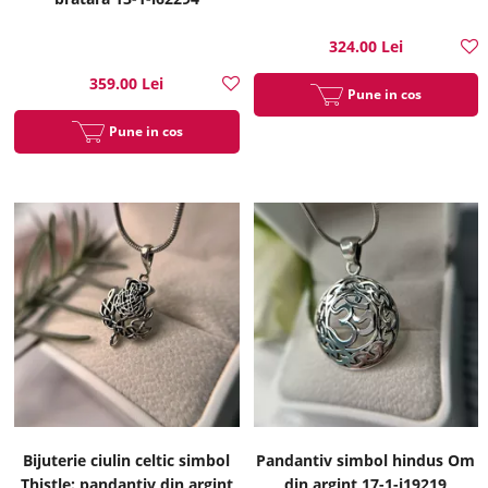
324.00 Lei
359.00 Lei
Pune in cos
Pune in cos
Bijuterie ciulin celtic simbol
Pandantiv simbol hindus Om
Thistle: pandantiv din argint
din argint 17-1-i19219