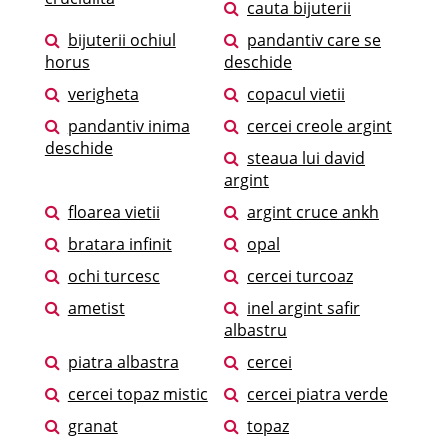
cauta bijuterii
bijuterii ochiul
pandantiv care se
horus
deschide
verigheta
copacul vietii
pandantiv inima
cercei creole argint
deschide
steaua lui david
argint
floarea vietii
argint cruce ankh
bratara infinit
opal
ochi turcesc
cercei turcoaz
ametist
inel argint safir
albastru
piatra albastra
cercei
cercei topaz mistic
cercei piatra verde
granat
topaz