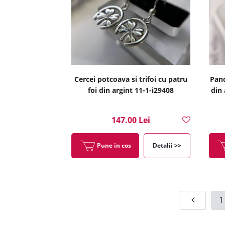
Cercei potcoava si trifoi cu patru
Pand
foi din argint 11-1-i29408
din 
147.00 Lei
Pune in cos
Detalii >>
1