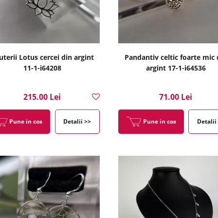
uterii Lotus cercei din argint
Pandantiv celtic foarte mic 
11-1-i64208
argint 17-1-i64536
215.00 Lei
71.00 Lei
Pune in cos
Detalii >>
Pune in cos
Detalii