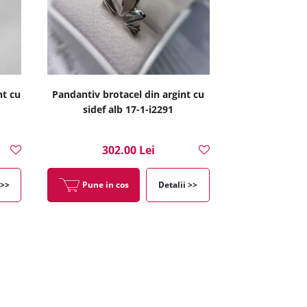
nt cu
Pandantiv brotacel din argint cu
sidef alb 17-1-i2291
302.00 Lei
 >>
Pune in cos
Detalii >>