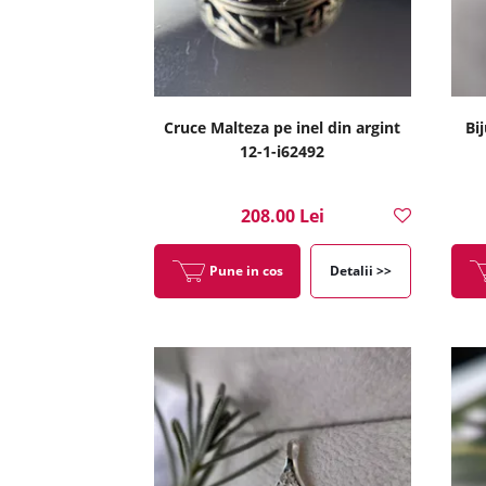
Cruce Malteza pe inel din argint
Bij
12-1-i62492
208.00 Lei
Pune in cos
Detalii >>