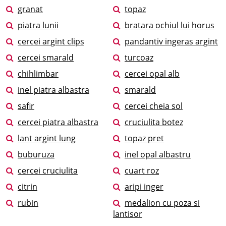
granat
topaz
piatra lunii
bratara ochiul lui horus
cercei argint clips
pandantiv ingeras argint
cercei smarald
turcoaz
chihlimbar
cercei opal alb
inel piatra albastra
smarald
safir
cercei cheia sol
cercei piatra albastra
cruciulita botez
lant argint lung
topaz pret
buburuza
inel opal albastru
cercei cruciulita
cuart roz
citrin
aripi inger
rubin
medalion cu poza si
lantisor