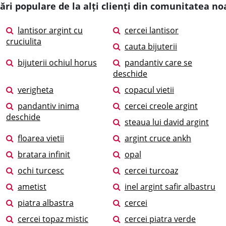
ări populare de la alți clienți din comunitatea no
lantisor argint cu
cercei lantisor
cruciulita
cauta bijuterii
bijuterii ochiul horus
pandantiv care se
deschide
verigheta
copacul vietii
pandantiv inima
cercei creole argint
deschide
steaua lui david argint
floarea vietii
argint cruce ankh
bratara infinit
opal
ochi turcesc
cercei turcoaz
ametist
inel argint safir albastru
piatra albastra
cercei
cercei topaz mistic
cercei piatra verde