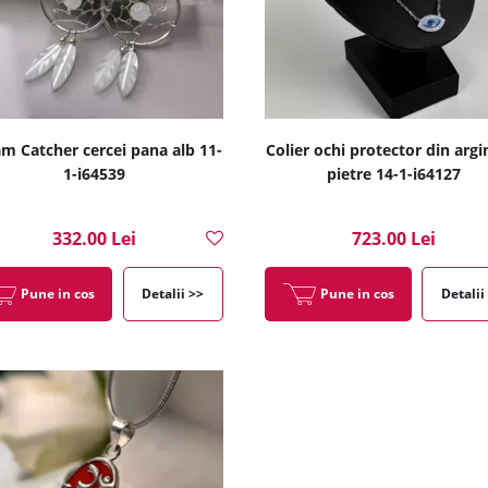
m Catcher cercei pana alb 11-
Colier ochi protector din argi
1-i64539
pietre 14-1-i64127
332.00 Lei
723.00 Lei
Pune in cos
Detalii >>
Pune in cos
Detalii