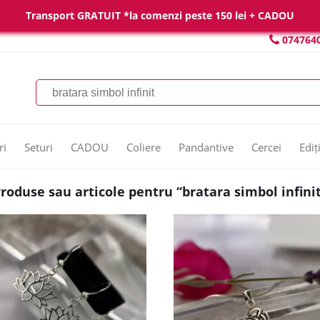
Transport GRATUIT *la comenzi peste 150 lei + CADOU
074764
ri
Seturi
CADOU
Coliere
Pandantive
Cercei
Ediț
roduse sau articole pentru “bratara simbol infini