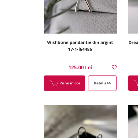
Wishbone pandantiv din argint
Drea
17-1-i64485
125.00 Lei
Pune in cos
Detalii >>