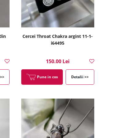
din
Cercei Throat Chakra argint 11-1-
i64495
150.00 Lei
 >>
Pune in cos
Detalii >>