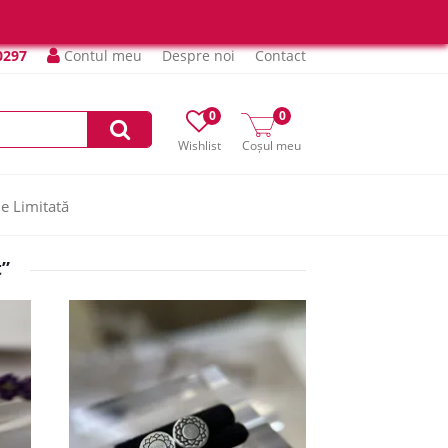
0297
Contul meu
Despre noi
Contact
0
0
Wishlist
Coșul meu
ie Limitată
t”