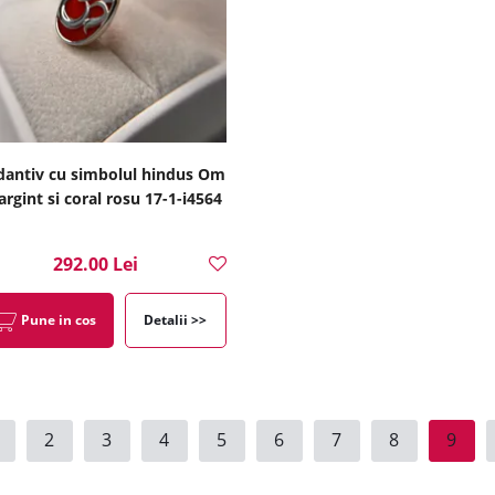
antiv cu simbolul hindus Om
argint si coral rosu 17-1-i4564
292.00 Lei
Pune in cos
Detalii >>
2
3
4
5
6
7
8
9