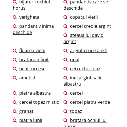
bijuterii ochiul
pandantiv care se
horus
deschide
verigheta
copacul vietii
pandantiv inima
cercei creole argint
deschide
steaua lui david
argint
floarea vietii
argint cruce ankh
bratara infinit
opal
ochi turcesc
cercei turcoaz
ametist
inel argint safir
albastru
piatra albastra
cercei
cercei topaz mistic
cercei piatra verde
granat
topaz
piatra lunii
bratara ochiul lui
horus