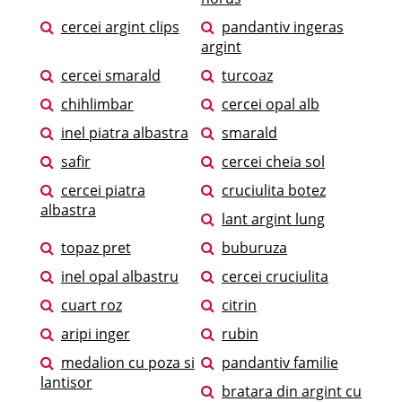
cercei argint clips
pandantiv ingeras
argint
cercei smarald
turcoaz
chihlimbar
cercei opal alb
inel piatra albastra
smarald
safir
cercei cheia sol
cercei piatra
cruciulita botez
albastra
lant argint lung
topaz pret
buburuza
inel opal albastru
cercei cruciulita
cuart roz
citrin
aripi inger
rubin
medalion cu poza si
pandantiv familie
lantisor
bratara din argint cu