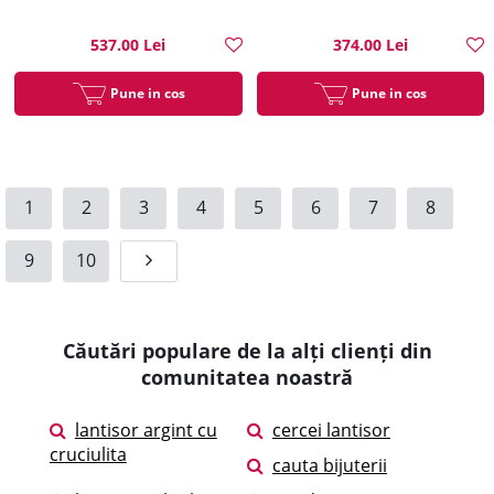
537.00 Lei
374.00 Lei
Pune in cos
Pune in cos
1
2
3
4
5
6
7
8
9
10
Căutări populare de la alți clienți din
comunitatea noastră
lantisor argint cu
cercei lantisor
cruciulita
cauta bijuterii