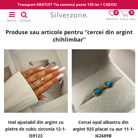
Transport GRATUIT *la comenzi peste 150 lei + CADOU
0
0
Wishlist
Coșul meu
Meniu
Căutare
Produse sau articole pentru “cercei din argint
chihlimbar”
Inel ajustabil din argint cu
Cercei opal albastru din
pietre de cubic zirconia 12-1-
argint 925 placat cu aur 11-1-
i59123
i62689B