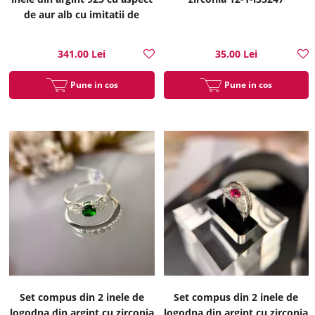
de aur alb cu imitatii de
diamante 12-1-i25143
341.00 Lei
35.00 Lei
Pune in cos
Pune in cos
Set compus din 2 inele de
Set compus din 2 inele de
logodna din argint cu zirconia
logodna din argint cu zirconia