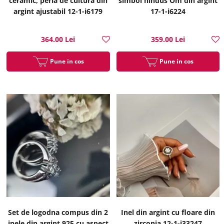
ceramic, perla de cultura din
simbol hindus Om din argint
argint ajustabil 12-1-i6179
17-1-i6224
364.00 Lei
359.00 Lei
Pune in cos
Pune in cos
Set de logodna compus din 2
Inel din argint cu floare din
inele din argint 925 cu aspect
zirconia 12-1-i33247