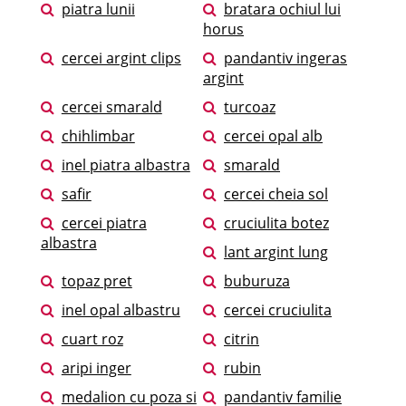
piatra lunii
bratara ochiul lui
horus
cercei argint clips
pandantiv ingeras
argint
cercei smarald
turcoaz
chihlimbar
cercei opal alb
inel piatra albastra
smarald
safir
cercei cheia sol
cercei piatra
cruciulita botez
albastra
lant argint lung
topaz pret
buburuza
inel opal albastru
cercei cruciulita
cuart roz
citrin
aripi inger
rubin
medalion cu poza si
pandantiv familie