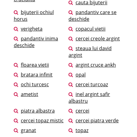
cauta bijuterii
bijuterii ochiul
pandantiv care se
horus
deschide
verigheta
copacul vietii
pandantiv inima
cercei creole argint
deschide
steaua lui david
argint
floarea vietii
argint cruce ankh
bratara infinit
opal
ochi turcesc
cercei turcoaz
ametist
inel argint safir
albastru
piatra albastra
cercei
cercei topaz mistic
cercei piatra verde
granat
topaz