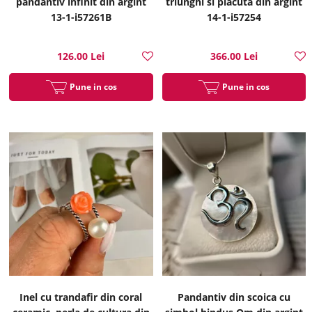
pandantiv infinit din argint
triunghi si placuta din argint
13-1-i57261B
14-1-i57254
126.00 Lei
366.00 Lei
Pune in cos
Pune in cos
Inel cu trandafir din coral
Pandantiv din scoica cu