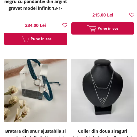
negru cu pandantiv din argint
gravat model infinit 13-1-
i55288N
215.00 Lei
234.00 Lei
Pune in cos
Pune in cos
Bratara din snur ajustabila si
Colier din doua siraguri