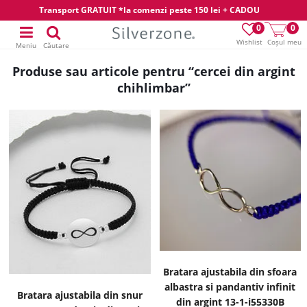
Transport GRATUIT *la comenzi peste 150 lei + CADOU
0
0
Wishlist
Coșul meu
Meniu
Căutare
Produse sau articole pentru “cercei din argint
chihlimbar”
Bratara ajustabila din sfoara
albastra si pandantiv infinit
Bratara ajustabila din snur
din argint 13-1-i55330B