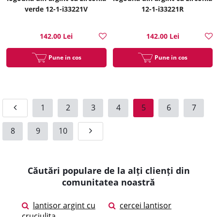
verde 12-1-i33221V
12-1-i33221R
142.00 Lei
142.00 Lei
Pune in cos
Pune in cos
1
2
3
4
5
6
7
8
9
10
Căutări populare de la alți clienți din
comunitatea noastră
lantisor argint cu
cercei lantisor
cruciulita