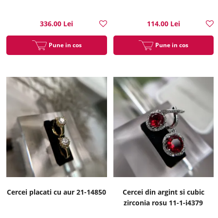
336.00 Lei
114.00 Lei
Pune in cos
Pune in cos
Cercei placati cu aur 21-14850
Cercei din argint si cubic
zirconia rosu 11-1-i4379