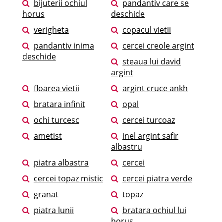
bijuterii ochiul
pandantiv care se
horus
deschide
verigheta
copacul vietii
pandantiv inima
cercei creole argint
deschide
steaua lui david
argint
floarea vietii
argint cruce ankh
bratara infinit
opal
ochi turcesc
cercei turcoaz
ametist
inel argint safir
albastru
piatra albastra
cercei
cercei topaz mistic
cercei piatra verde
granat
topaz
piatra lunii
bratara ochiul lui
horus