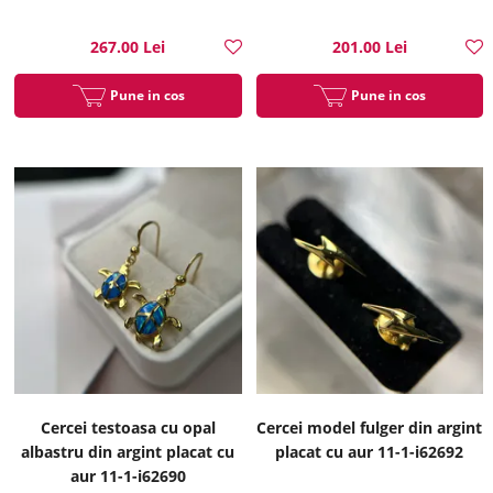
267.00 Lei
201.00 Lei
Pune in cos
Pune in cos
Cercei testoasa cu opal
Cercei model fulger din argint
albastru din argint placat cu
placat cu aur 11-1-i62692
aur 11-1-i62690