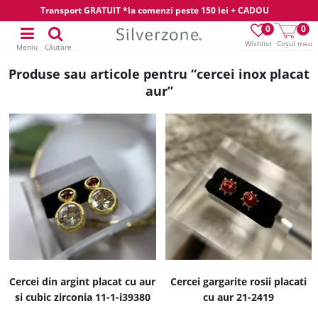
Transport GRATUIT *la comenzi peste 150 lei + CADOU
0
0
Wishlist
Coșul meu
Meniu
Căutare
Produse sau articole pentru “cercei inox placat
aur”
Cercei din argint placat cu aur
Cercei gargarite rosii placati
si cubic zirconia 11-1-i39380
cu aur 21-2419