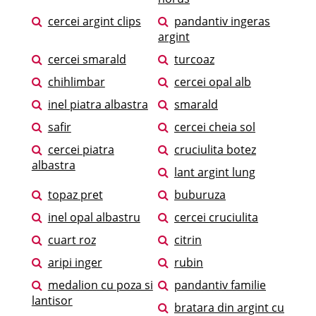
cercei argint clips
pandantiv ingeras
argint
cercei smarald
turcoaz
chihlimbar
cercei opal alb
inel piatra albastra
smarald
safir
cercei cheia sol
cercei piatra
cruciulita botez
albastra
lant argint lung
topaz pret
buburuza
inel opal albastru
cercei cruciulita
cuart roz
citrin
aripi inger
rubin
medalion cu poza si
pandantiv familie
lantisor
bratara din argint cu