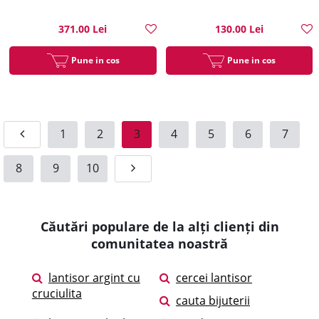
371.00 Lei
130.00 Lei
Pune in cos
Pune in cos
1
2
3
4
5
6
7
8
9
10
Căutări populare de la alți clienți din
comunitatea noastră
lantisor argint cu
cercei lantisor
cruciulita
cauta bijuterii