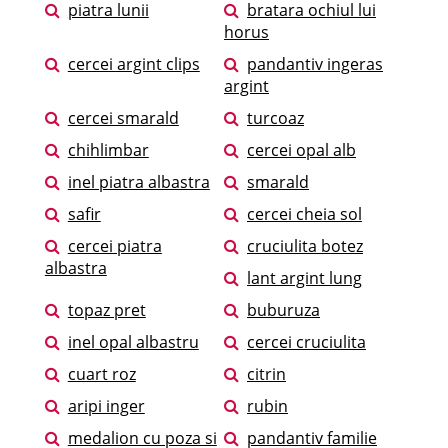
piatra lunii
bratara ochiul lui
horus
cercei argint clips
pandantiv ingeras
argint
cercei smarald
turcoaz
chihlimbar
cercei opal alb
inel piatra albastra
smarald
safir
cercei cheia sol
cercei piatra
cruciulita botez
albastra
lant argint lung
topaz pret
buburuza
inel opal albastru
cercei cruciulita
cuart roz
citrin
aripi inger
rubin
medalion cu poza si
pandantiv familie