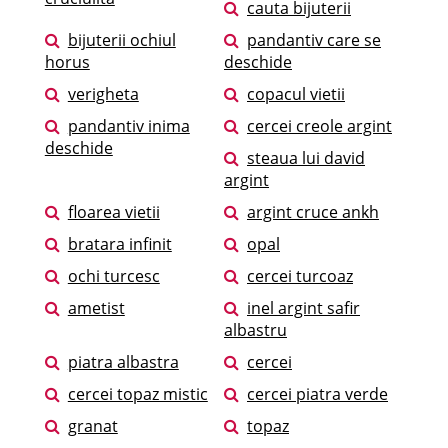
cauta bijuterii
bijuterii ochiul
pandantiv care se
horus
deschide
verigheta
copacul vietii
pandantiv inima
cercei creole argint
deschide
steaua lui david
argint
floarea vietii
argint cruce ankh
bratara infinit
opal
ochi turcesc
cercei turcoaz
ametist
inel argint safir
albastru
piatra albastra
cercei
cercei topaz mistic
cercei piatra verde
granat
topaz