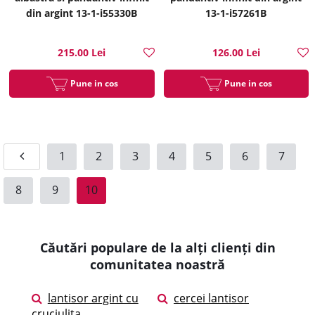
din argint 13-1-i55330B
13-1-i57261B
215.00 Lei
126.00 Lei
Pune in cos
Pune in cos
1
2
3
4
5
6
7
8
9
10
Căutări populare de la alți clienți din
comunitatea noastră
lantisor argint cu
cercei lantisor
cruciulita