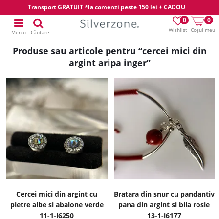
Transport GRATUIT *la comenzi peste 150 lei + CADOU
0
0
Wishlist
Coșul meu
Meniu
Căutare
Produse sau articole pentru “cercei mici din
argint aripa inger”
Cercei mici din argint cu
Bratara din snur cu pandantiv
pietre albe si abalone verde
pana din argint si bila rosie
11-1-i6250
13-1-i6177