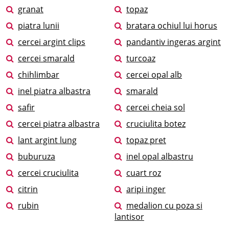
granat
topaz
piatra lunii
bratara ochiul lui horus
cercei argint clips
pandantiv ingeras argint
cercei smarald
turcoaz
chihlimbar
cercei opal alb
inel piatra albastra
smarald
safir
cercei cheia sol
cercei piatra albastra
cruciulita botez
lant argint lung
topaz pret
buburuza
inel opal albastru
cercei cruciulita
cuart roz
citrin
aripi inger
rubin
medalion cu poza si
lantisor