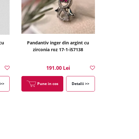
cu
Pandantiv inger din argint cu
zirconia roz 17-1-i57138
191.00 Lei
 >>
Pune in cos
Detalii >>