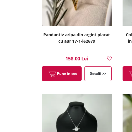
Pandantiv aripa din argint placat
Col
cu aur 17-1-i62679
in
158.00 Lei
Pune in cos
Detalii >>