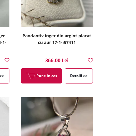
ger
Pandantiv inger din argint placat
4-1-
cu aur 17-1-i57411
366.00 Lei
 >>
Pune in cos
Detalii >>