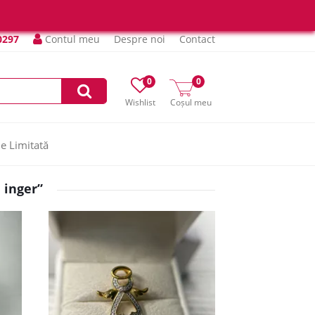
0297
Contul meu
Despre noi
Contact
0
0
Wishlist
Coșul meu
ie Limitată
 inger”