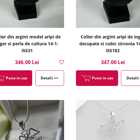
ier din argint model aripi de
Colier din argint aripi de in
ger si perla de cultura 14-1-
decupate si cubic zirconia 1
i5531
i55182
346.00 Lei
347.00 Lei
Pune in cos
Detalii >>
Pune in cos
Detalii