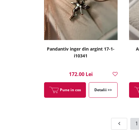
Pandantiv inger din argint 17-1-
A
i10341
172.00 Lei
Pune in cos
Detalii >>
1