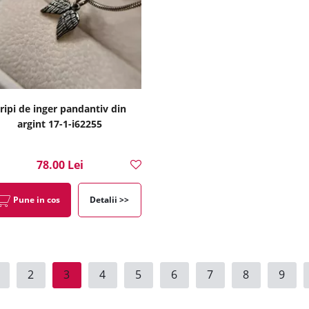
ripi de inger pandantiv din
argint 17-1-i62255
78.00 Lei
Pune in cos
Detalii >>
2
3
4
5
6
7
8
9