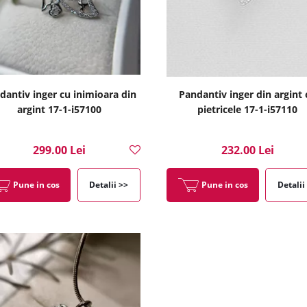
dantiv inger cu inimioara din
Pandantiv inger din argint 
argint 17-1-i57100
pietricele 17-1-i57110
299.00 Lei
232.00 Lei
Pune in cos
Detalii >>
Pune in cos
Detalii