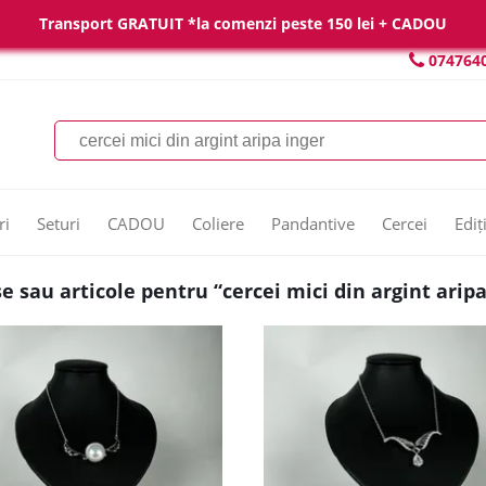
Transport GRATUIT *la comenzi peste 150 lei + CADOU
074764
ri
Seturi
CADOU
Coliere
Pandantive
Cercei
Ediț
e sau articole pentru “cercei mici din argint aripa