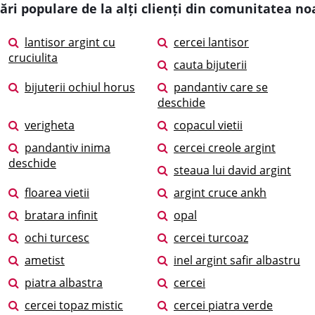
ări populare de la alți clienți din comunitatea no
lantisor argint cu
cercei lantisor
cruciulita
cauta bijuterii
bijuterii ochiul horus
pandantiv care se
deschide
verigheta
copacul vietii
pandantiv inima
cercei creole argint
deschide
steaua lui david argint
floarea vietii
argint cruce ankh
bratara infinit
opal
ochi turcesc
cercei turcoaz
ametist
inel argint safir albastru
piatra albastra
cercei
cercei topaz mistic
cercei piatra verde