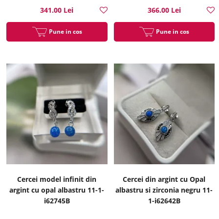
341.00 Lei
366.00 Lei
Pune in cos
Pune in cos
Cercei model infinit din
Cercei din argint cu Opal
argint cu opal albastru 11-1-
albastru si zirconia negru 11-
i62745B
1-i62642B