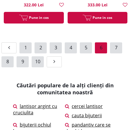
322.00 Lei
333.00 Lei
Pune in cos
Pune in cos
1
2
3
4
5
6
7
8
9
10
Căutări populare de la alți clienți din
comunitatea noastră
lantisor argint cu
cercei lantisor
cruciulita
cauta bijuterii
bijuterii ochiul
pandantiv care se