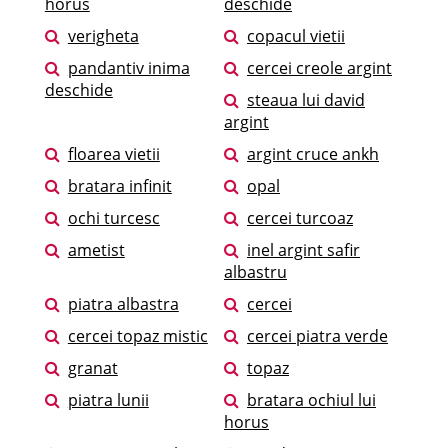
horus
deschide
verigheta
copacul vietii
pandantiv inima
cercei creole argint
deschide
steaua lui david
argint
floarea vietii
argint cruce ankh
bratara infinit
opal
ochi turcesc
cercei turcoaz
ametist
inel argint safir
albastru
piatra albastra
cercei
cercei topaz mistic
cercei piatra verde
granat
topaz
piatra lunii
bratara ochiul lui
horus