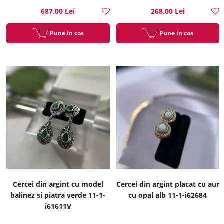
687.00 Lei
268.00 Lei
Pune in cos
Pune in cos
Cercei din argint cu model
Cercei din argint placat cu aur
balinez si piatra verde 11-1-
cu opal alb 11-1-i62684
i61611V