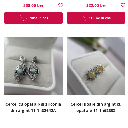
338.00 Lei
322.00 Lei
Pune in cos
Pune in cos
Cercei cu opal alb si zirconia
Cercei floare din argint cu
din argint 11-1-i62642A
opal alb 11-1-i62632