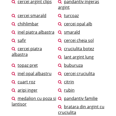
cercei argint clips
pandantiv ingeras
argint
cercei smarald
turcoaz
chihlimbar
cercei opal alb
inel piatra albastra
smarald
safir
cercei cheia sol
cercei piatra
cruciulita botez
albastra
lant argint lung
topaz pret
buburuza
inel opal albastru
cercei cruciulita
cuart roz
citrin
aripi inger
rubin
medalion cu poza si
pandantiv familie
lantisor
bratara din argint cu
cruciulita