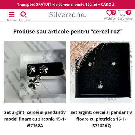
Transport GRATUIT *la comenzi peste 150 lei + CADOU
0
0
Wishlist
Coșul meu
Meniu
Căutare
Produse sau articole pentru “cercei roz”
Set argint: cercei si pandantiv
Set argint: cercei si pandantiv
model floare cu zirconia 15-1-
floare cu pietricica 15-1-
i57162A
i57162AQ