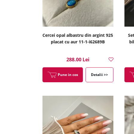
Cercei opal albastru din argint 925
Set
placat cu aur 11-1-i62689B
bi
288.00 Lei
Pune in cos
Detalii >>