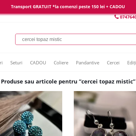
Transport GRATUIT *la comenzi peste 150 lei + CADOU
074764
ri
Seturi
CADOU
Coliere
Pandantive
Cercei
Ediț
Produse sau articole pentru “cercei topaz mistic”