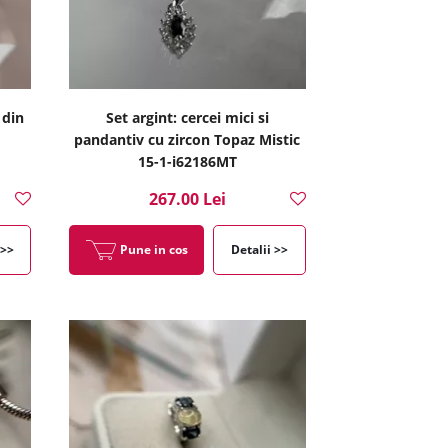
 din
Set argint: cercei mici si
pandantiv cu zircon Topaz Mistic
15-1-i62186MT
267.00 Lei
 >>
Pune in cos
Detalii >>