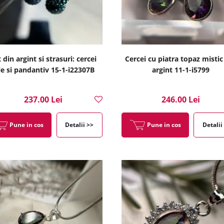
 din argint si strasuri: cercei
Cercei cu piatra topaz mistic
le si pandantiv 15-1-i22307B
argint 11-1-i5799
237.00 Lei
246.00 Lei
Pune in cos
Detalii >>
Pune in cos
Detalii