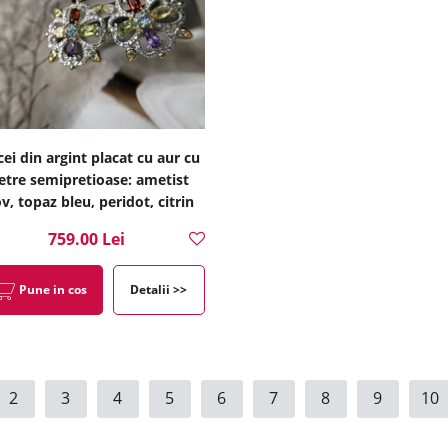
cei din argint placat cu aur cu
etre semipretioase: ametist
, topaz bleu, peridot, citrin
11-1-i31396
759.00 Lei
Pune in cos
Detalii >>
2
3
4
5
6
7
8
9
10