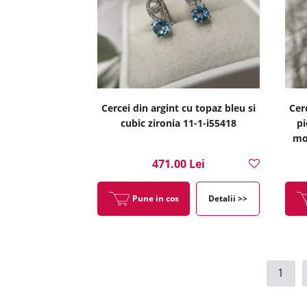
Cercei din argint cu topaz bleu si
Cer
cubic zironia 11-1-i55418
pi
mov
471.00 Lei
Pune in cos
Detalii >>
1